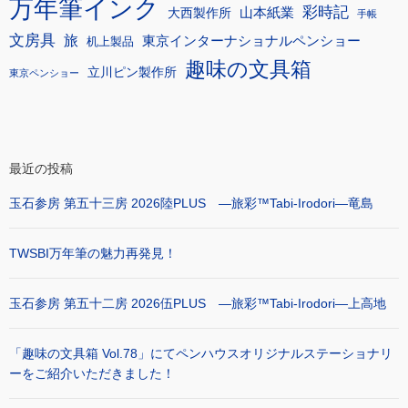
万年筆インク
彩時記
大西製作所
山本紙業
手帳
文房具
旅
東京インターナショナルペンショー
机上製品
趣味の文具箱
立川ピン製作所
東京ペンショー
最近の投稿
玉石参房 第五十三房 2026陸PLUS ―旅彩™Tabi-Irodori―竜島
TWSBI万年筆の魅力再発見！
玉石参房 第五十二房 2026伍PLUS ―旅彩™Tabi-Irodori―上高地
「趣味の文具箱 Vol.78」にてペンハウスオリジナルステーショナリ
ーをご紹介いただきました！