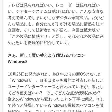
テレビは見られればいい、レコーダーは録れればい
い。シアターシステムは聴ければいい。こんな安直な
考えで選んでしまいがちなデジタル家電製品。だがど
んな製品にも、自分たちが手がける製品に情熱を注ぐ
企画者、そして技術者たちが居る。今回は拡大版で
「この製品に情熱アリ」と題し、それぞれの製品に込
めた思いを徹底的に紹介していく。
さぁ、新しく買い替えよう!変わるパソコン
Windows8
10月26日に発売された、約3 年ぶりの新OSとなった
「Windows 8」。目玉はタッチ機能に対応した新しい
ユーザーインターフェースと言われているが、果たし
てどう使えばいい? そしてどんな点が便利なのか?
従来のWindowsから変わったことを丁寧に解説。そし
て続々と登場しているWindows 8搭載のパソコンを徹
底紹介。さぁ、新しいパソコン生活を始めよう!