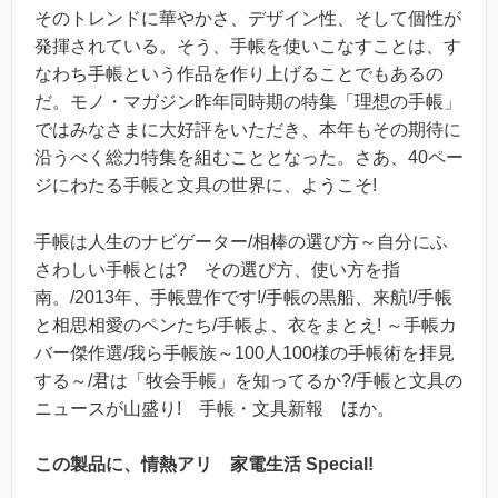
そのトレンドに華やかさ、デザイン性、そして個性が
発揮されている。そう、手帳を使いこなすことは、す
なわち手帳という作品を作り上げることでもあるの
だ。モノ・マガジン昨年同時期の特集「理想の手帳」
ではみなさまに大好評をいただき、本年もその期待に
沿うべく総力特集を組むこととなった。さあ、40ペー
ジにわたる手帳と文具の世界に、ようこそ!
手帳は人生のナビゲーター/相棒の選び方～自分にふ
さわしい手帳とは? その選び方、使い方を指
南。/2013年、手帳豊作です!/手帳の黒船、来航!/手帳
と相思相愛のペンたち/手帳よ、衣をまとえ! ～手帳カ
バー傑作選/我ら手帳族～100人100様の手帳術を拝見
する～/君は「牧会手帳」を知ってるか?/手帳と文具の
ニュースが山盛り! 手帳・文具新報 ほか。
この製品に、情熱アリ 家電生活 Special!