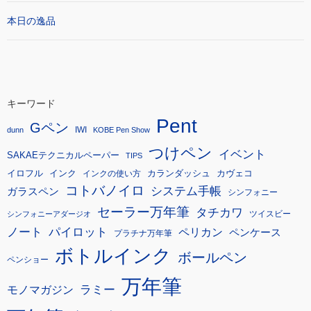
本日の逸品
キーワード
Pent
Gペン
IWI
dunn
KOBE Pen Show
つけペン
イベント
SAKAEテクニカルペーパー
TIPS
イロフル
インク
カランダッシュ
カヴェコ
インクの使い方
コトバノイロ
システム手帳
ガラスペン
シンフォニー
セーラー万年筆
タチカワ
ツイスビー
シンフォニーアダージオ
ノート
パイロット
ペリカン
ペンケース
プラチナ万年筆
ボトルインク
ボールペン
ペンショー
万年筆
モノマガジン
ラミー