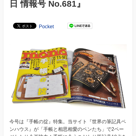
日 情報号 No.681』
Pocket
今号は『手帳の掟』特集。当サイト『世界の筆記具ペ
ンハウス』が「手帳と相思相愛のペンたち」で2ペー