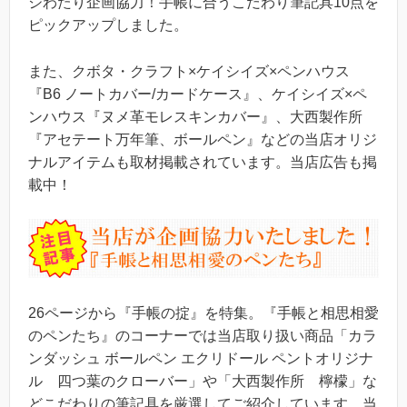
ジわたり企画協力！手帳に合うこだわり筆記具10点を
ピックアップしました。
また、クボタ・クラフト×ケイシイズ×ペンハウス
『B6 ノートカバー/カードケース』、ケイシイズ×ペ
ンハウス『ヌメ革モレスキンカバー』、大西製作所
『アセテート万年筆、ボールペン』などの当店オリジ
ナルアイテムも取材掲載されています。当店広告も掲
載中！
26ページから『手帳の掟』を特集。『手帳と相思相愛
のペンたち』のコーナーでは当店取り扱い商品「カラ
ンダッシュ ボールペン エクリドール ペントオリジナ
ル 四つ葉のクローバー」や「大西製作所 檸檬」な
どこだわりの筆記具を厳選してご紹介しています。当