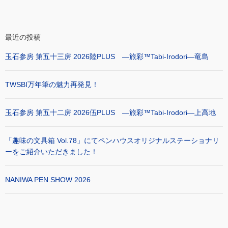
最近の投稿
玉石参房 第五十三房 2026陸PLUS ―旅彩™Tabi-Irodori―竜島
TWSBI万年筆の魅力再発見！
玉石参房 第五十二房 2026伍PLUS ―旅彩™Tabi-Irodori―上高地
「趣味の文具箱 Vol.78」にてペンハウスオリジナルステーショナリ
ーをご紹介いただきました！
NANIWA PEN SHOW 2026