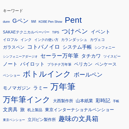
キーワード
Pent
Gペン
IWI
dunn
KOBE Pen Show
つけペン
イベント
SAKAEテクニカルペーパー
TIPS
イロフル
インク
カランダッシュ
カヴェコ
インクの使い方
コトバノイロ
システム手帳
ガラスペン
シンフォニー
セーラー万年筆
タチカワ
ツイスビー
シンフォニーアダージオ
ノート
パイロット
ペリカン
ペンケース
プラチナ万年筆
ボトルインク
ボールペン
ペンショー
万年筆
モノマガジン
ラミー
万年筆インク
彩時記
大西製作所
山本紙業
手帳
文房具
旅
東京インターナショナルペンショー
机上製品
趣味の文具箱
立川ピン製作所
東京ペンショー