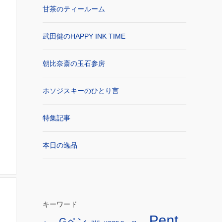
甘茶のティールーム
武田健のHAPPY INK TIME
朝比奈斎の玉石参房
ホソジスキーのひとり言
特集記事
本日の逸品
キーワード
Pent
Gペン