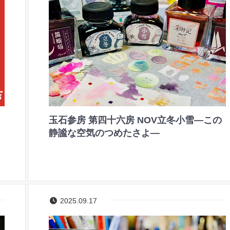
玉石参房 第四十六房 NOV立冬小雪―この
静謐な空気のつめたさよ―
2025.09.17