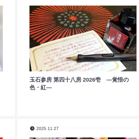
玉石参房 第四十八房 2026壱 ―覚悟の
色・紅―
2025.11.27