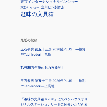
東京インターナショナルペンショー
立川ピン製作所
東京ペンショー
趣味の文具箱
最近の投稿
玉石参房 第五十三房 2026陸PLUS ―旅彩
™Tabi-Irodori―竜島
TWSBI万年筆の魅力再発見！
玉石参房 第五十二房 2026伍PLUS ―旅彩
™Tabi-Irodori―上高地
「趣味の文具箱 Vol.78」にてペンハウスオリ
ジナルステーショナリーをご紹介いただきま