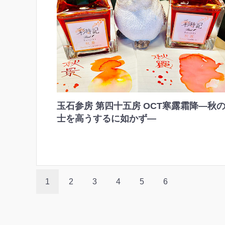
玉石参房 第四十五房 OCT寒露霜降―秋
士を高うするに如かず―
1
2
3
4
5
6