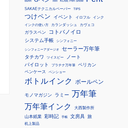
IWI
dunn
KOBE Pen Show
SAKAEテクニカルペーパー
TIPS
つけペン
イベント
イロフル
インク
カランダッシュ
カヴェコ
インクの使い方
コトバノイロ
ガラスペン
システム手帳
シンフォニー
セーラー万年筆
シンフォニーアダージオ
タチカワ
ノート
ツイスビー
パイロット
ペリカン
プラチナ万年筆
ペンケース
ペンショー
ボトルインク
ボールペン
万年筆
モノマガジン
ラミー
万年筆インク
大西製作所
彩時記
文房具
旅
山本紙業
手帳
机上製品