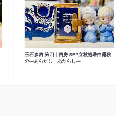
の
玉石参房 第四十四房 SEP立秋処暑白露秋
分―あらたし・あたらし―