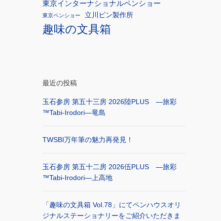
東京インターナショナルペンショー
立川ピン製作所
東京ペンショー
趣味の文具箱
最近の投稿
玉石参房 第五十三房 2026陸PLUS ―旅彩
™Tabi-Irodori―竜島
TWSBI万年筆の魅力再発見！
玉石参房 第五十二房 2026伍PLUS ―旅彩
™Tabi-Irodori―上高地
「趣味の文具箱 Vol.78」にてペンハウスオリ
ジナルステーショナリーをご紹介いただきま