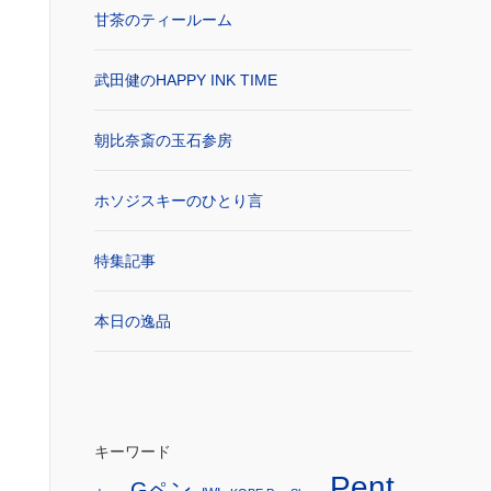
甘茶のティールーム
武田健のHAPPY INK TIME
朝比奈斎の玉石参房
ホソジスキーのひとり言
特集記事
本日の逸品
キーワード
Pent
Gペン