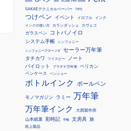
IWI
dunn
KOBE Pen Show
SAKAEテクニカルペーパー
TIPS
つけペン
イベント
イロフル
インク
カランダッシュ
カヴェコ
インクの使い方
コトバノイロ
ガラスペン
システム手帳
シンフォニー
セーラー万年筆
シンフォニーアダージオ
タチカワ
ノート
ツイスビー
パイロット
ペリカン
プラチナ万年筆
ペンケース
ペンショー
ボトルインク
ボールペン
万年筆
モノマガジン
ラミー
万年筆インク
大西製作所
彩時記
文房具
旅
山本紙業
手帳
机上製品