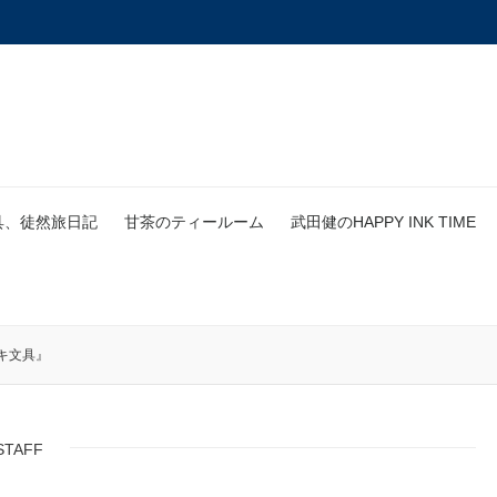
具、徒然旅日記
甘茶のティールーム
武田健のHAPPY INK TIME
キ文具』
STAFF