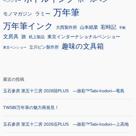
ペンショー
万年筆
モノマガジン
ラミー
万年筆インク
彩時記
大西製作所
山本紙業
手帳
文房具
旅
東京インターナショナルペンショー
机上製品
趣味の文具箱
立川ピン製作所
東京ペンショー
最近の投稿
玉石参房 第五十三房 2026陸PLUS ―旅彩™Tabi-Irodori―竜島
TWSBI万年筆の魅力再発見！
玉石参房 第五十二房 2026伍PLUS ―旅彩™Tabi-Irodori―上高地