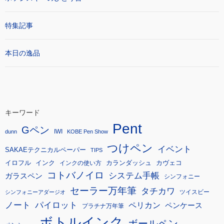
特集記事
本日の逸品
キーワード
Pent
Gペン
IWI
dunn
KOBE Pen Show
つけペン
イベント
SAKAEテクニカルペーパー
TIPS
イロフル
インク
カランダッシュ
カヴェコ
インクの使い方
コトバノイロ
システム手帳
ガラスペン
シンフォニー
セーラー万年筆
タチカワ
ツイスビー
シンフォニーアダージオ
ノート
パイロット
ペリカン
ペンケース
プラチナ万年筆
ボトルインク
ボールペン