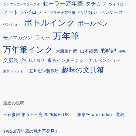
セーラー万年筆
タチカワ
ツイスビー
シンフォニーアダージオ
ノート
パイロット
ペリカン
ペンケース
プラチナ万年筆
ボトルインク
ボールペン
ペンショー
万年筆
モノマガジン
ラミー
万年筆インク
彩時記
大西製作所
山本紙業
手帳
文房具
旅
東京インターナショナルペンショー
机上製品
趣味の文具箱
立川ピン製作所
東京ペンショー
最近の投稿
玉石参房 第五十三房 2026陸PLUS ―旅彩™Tabi-Irodori―竜島
TWSBI万年筆の魅力再発見！