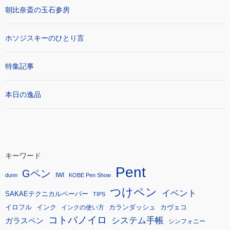
朝比奈斎の玉石参房
ホソジスキーのひとり言
特集記事
本日の逸品
キーワード
Pent
Gペン
IWI
dunn
KOBE Pen Show
つけペン
イベント
SAKAEテクニカルペーパー
TIPS
イロフル
インク
カランダッシュ
カヴェコ
インクの使い方
コトバノイロ
システム手帳
ガラスペン
シンフォニー