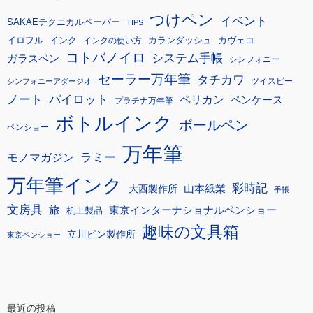
つけペン
イベント
SAKAEテクニカルペーパー
TIPS
イロフル
インク
カランダッシュ
カヴェコ
インクの使い方
コトバノイロ
システム手帳
ガラスペン
シンフォニー
セーラー万年筆
タチカワ
ツイスビー
シンフォニーアダージオ
ノート
パイロット
ペリカン
ペンケース
プラチナ万年筆
ボトルインク
ボールペン
ペンショー
万年筆
モノマガジン
ラミー
万年筆インク
彩時記
大西製作所
山本紙業
手帳
文房具
旅
東京インターナショナルペンショー
机上製品
趣味の文具箱
立川ピン製作所
東京ペンショー
最近の投稿