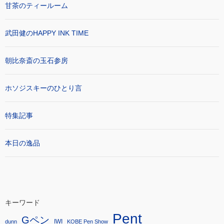
甘茶のティールーム
武田健のHAPPY INK TIME
朝比奈斎の玉石参房
ホソジスキーのひとり言
特集記事
本日の逸品
キーワード
Pent
Gペン
IWI
dunn
KOBE Pen Show