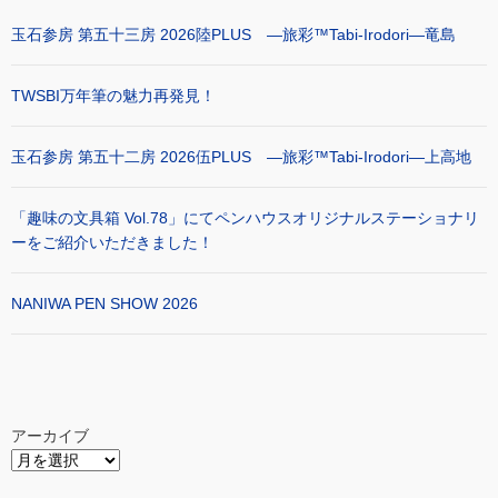
玉石参房 第五十三房 2026陸PLUS ―旅彩™Tabi-Irodori―竜島
TWSBI万年筆の魅力再発見！
玉石参房 第五十二房 2026伍PLUS ―旅彩™Tabi-Irodori―上高地
「趣味の文具箱 Vol.78」にてペンハウスオリジナルステーショナリ
ーをご紹介いただきました！
NANIWA PEN SHOW 2026
アーカイブ