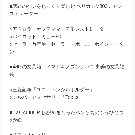
■話題のペンをじっくり楽しむ ペリカンM800デモン
ストレーター
○アウロラ オプティマ・デモンストレーター
○パイロット ミュー90
○セーラー万年筆 セーラー・ボール・ポイント・ペ
ン
■今時の文具箱 イマドキノブングバコ 丸善の文具福
袋
○三菱鉛筆「ユニ ペンシルホルダー」
○シルバーアクセサリー「TooLs」
■EXCALIBUR 伝説をまとったペンたちのもうひとつ
の物語