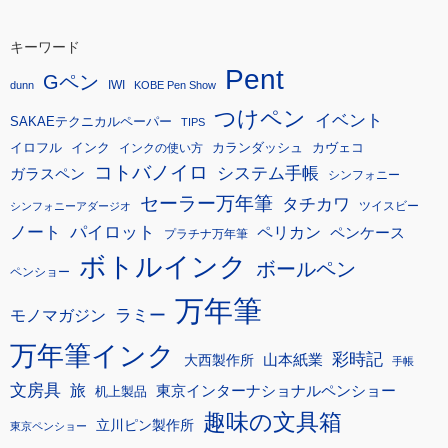
キーワード
Pent
Gペン
IWI
dunn
KOBE Pen Show
つけペン
イベント
SAKAEテクニカルペーパー
TIPS
イロフル
インク
カランダッシュ
カヴェコ
インクの使い方
コトバノイロ
システム手帳
ガラスペン
シンフォニー
セーラー万年筆
タチカワ
ツイスビー
シンフォニーアダージオ
ノート
パイロット
ペリカン
ペンケース
プラチナ万年筆
ボトルインク
ボールペン
ペンショー
万年筆
モノマガジン
ラミー
万年筆インク
彩時記
大西製作所
山本紙業
手帳
文房具
旅
東京インターナショナルペンショー
机上製品
趣味の文具箱
立川ピン製作所
東京ペンショー