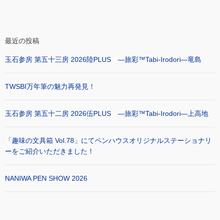
最近の投稿
玉石参房 第五十三房 2026陸PLUS ―旅彩™Tabi-Irodori―竜島
TWSBI万年筆の魅力再発見！
玉石参房 第五十二房 2026伍PLUS ―旅彩™Tabi-Irodori―上高地
「趣味の文具箱 Vol.78」にてペンハウスオリジナルステーショナリ
ーをご紹介いただきました！
NANIWA PEN SHOW 2026