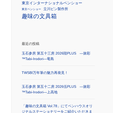
東京インターナショナルペンショー
立川ピン製作所
東京ペンショー
趣味の文具箱
最近の投稿
玉石参房 第五十三房 2026陸PLUS ―旅彩
™Tabi-Irodori―竜島
TWSBI万年筆の魅力再発見！
玉石参房 第五十二房 2026伍PLUS ―旅彩
™Tabi-Irodori―上高地
「趣味の文具箱 Vol.78」にてペンハウスオリ
ジナルステーショナリーをご紹介いただきま