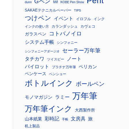
Pent
Gペン
IWI
dunn
KOBE Pen Show
SAKAEテクニカルペーパー
TIPS
つけペン
イベント
イロフル
インク
カランダッシュ
カヴェコ
インクの使い方
コトバノイロ
ガラスペン
システム手帳
シンフォニー
セーラー万年筆
シンフォニーアダージオ
タチカワ
ノート
ツイスビー
パイロット
ペリカン
プラチナ万年筆
ペンケース
ペンショー
ボトルインク
ボールペン
万年筆
モノマガジン
ラミー
万年筆インク
大西製作所
彩時記
文房具
旅
山本紙業
手帳
机上製品