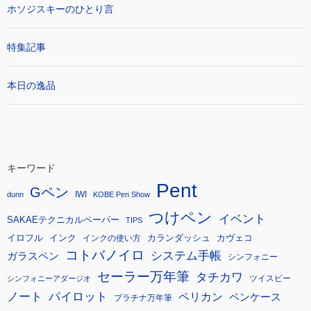
ホソジスキーのひとり言
特集記事
本日の逸品
キーワード
Pent
Gペン
IWI
dunn
KOBE Pen Show
つけペン
イベント
SAKAEテクニカルペーパー
TIPS
イロフル
インク
カランダッシュ
カヴェコ
インクの使い方
コトバノイロ
システム手帳
ガラスペン
シンフォニー
セーラー万年筆
タチカワ
ツイスビー
シンフォニーアダージオ
ノート
パイロット
ペリカン
ペンケース
プラチナ万年筆