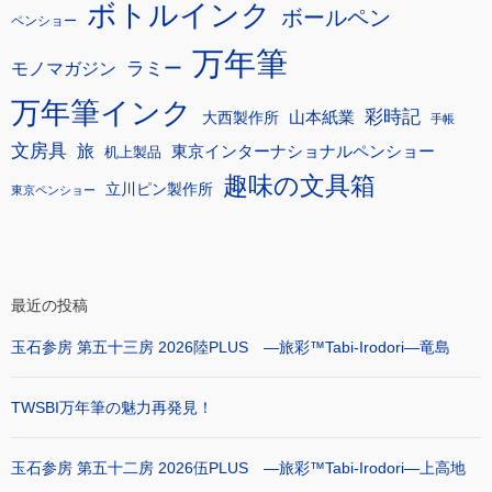
ボトルインク
ボールペン
ペンショー
万年筆
モノマガジン
ラミー
万年筆インク
彩時記
大西製作所
山本紙業
手帳
文房具
旅
東京インターナショナルペンショー
机上製品
趣味の文具箱
立川ピン製作所
東京ペンショー
最近の投稿
玉石参房 第五十三房 2026陸PLUS ―旅彩™Tabi-Irodori―竜島
TWSBI万年筆の魅力再発見！
玉石参房 第五十二房 2026伍PLUS ―旅彩™Tabi-Irodori―上高地