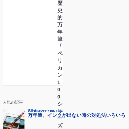
歴
史
的
万
年
筆
「
ペ
リ
カ
ン
1
0
0
人気の記事
シ
リ
ー
ズ