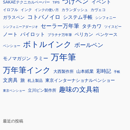
つけペン
イベント
SAKAEテクニカルペーパー
TIPS
イロフル
インク
カランダッシュ
カヴェコ
インクの使い方
コトバノイロ
システム手帳
ガラスペン
シンフォニー
セーラー万年筆
タチカワ
ツイスビー
シンフォニーアダージオ
ノート
パイロット
ペリカン
ペンケース
プラチナ万年筆
ボトルインク
ボールペン
ペンショー
万年筆
モノマガジン
ラミー
万年筆インク
彩時記
大西製作所
山本紙業
手帳
文房具
旅
東京インターナショナルペンショー
机上製品
趣味の文具箱
立川ピン製作所
東京ペンショー
最近の投稿