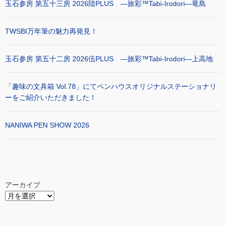
玉石参房 第五十三房 2026陸PLUS ―旅彩™Tabi-Irodori―竜島
TWSBI万年筆の魅力再発見！
玉石参房 第五十二房 2026伍PLUS ―旅彩™Tabi-Irodori―上高地
「趣味の文具箱 Vol.78」にてペンハウスオリジナルステーショナリ
ーをご紹介いただきました！
NANIWA PEN SHOW 2026
アーカイブ