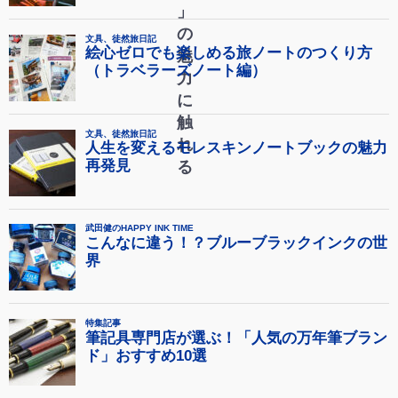
」
の
魅
力
に
触
れ
る