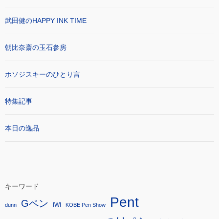
武田健のHAPPY INK TIME
朝比奈斎の玉石参房
ホソジスキーのひとり言
特集記事
本日の逸品
キーワード
Pent
Gペン
IWI
dunn
KOBE Pen Show