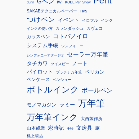
Pent
Gペン
IWI
dunn
KOBE Pen Show
SAKAEテクニカルペーパー
TIPS
つけペン
イベント
イロフル
インク
カランダッシュ
カヴェコ
インクの使い方
コトバノイロ
ガラスペン
システム手帳
シンフォニー
セーラー万年筆
シンフォニーアダージオ
タチカワ
ノート
ツイスビー
パイロット
ペリカン
プラチナ万年筆
ペンケース
ペンショー
ボトルインク
ボールペン
万年筆
モノマガジン
ラミー
万年筆インク
大西製作所
彩時記
文房具
旅
山本紙業
手帳
机上製品