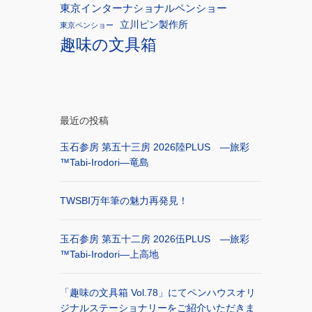
東京インターナショナルペンショー
立川ピン製作所
東京ペンショー
趣味の文具箱
最近の投稿
玉石参房 第五十三房 2026陸PLUS ―旅彩
™Tabi-Irodori―竜島
TWSBI万年筆の魅力再発見！
玉石参房 第五十二房 2026伍PLUS ―旅彩
™Tabi-Irodori―上高地
「趣味の文具箱 Vol.78」にてペンハウスオリ
ジナルステーショナリーをご紹介いただきま