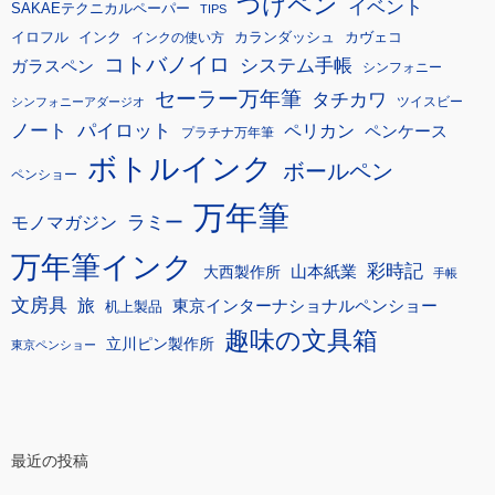
つけペン
イベント
SAKAEテクニカルペーパー
TIPS
イロフル
インク
カランダッシュ
カヴェコ
インクの使い方
コトバノイロ
システム手帳
ガラスペン
シンフォニー
セーラー万年筆
タチカワ
ツイスビー
シンフォニーアダージオ
ノート
パイロット
ペリカン
ペンケース
プラチナ万年筆
ボトルインク
ボールペン
ペンショー
万年筆
モノマガジン
ラミー
万年筆インク
彩時記
大西製作所
山本紙業
手帳
文房具
旅
東京インターナショナルペンショー
机上製品
趣味の文具箱
立川ピン製作所
東京ペンショー
最近の投稿