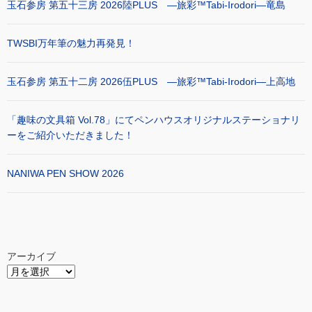
玉石参房 第五十三房 2026陸PLUS ―旅彩™Tabi-Irodori―竜島
TWSBI万年筆の魅力再発見！
玉石参房 第五十二房 2026伍PLUS ―旅彩™Tabi-Irodori―上高地
「趣味の文具箱 Vol.78」にてペンハウスオリジナルステーショナリ
ーをご紹介いただきました！
NANIWA PEN SHOW 2026
アーカイブ