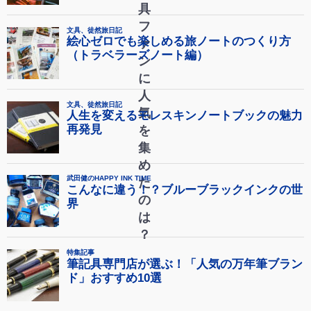
具
フ
ァ
ン
に
人
気
を
集
め
た
の
は
？