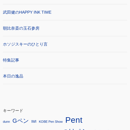
武田健のHAPPY INK TIME
朝比奈斎の玉石参房
ホソジスキーのひとり言
特集記事
本日の逸品
キーワード
Pent
Gペン
IWI
dunn
KOBE Pen Show