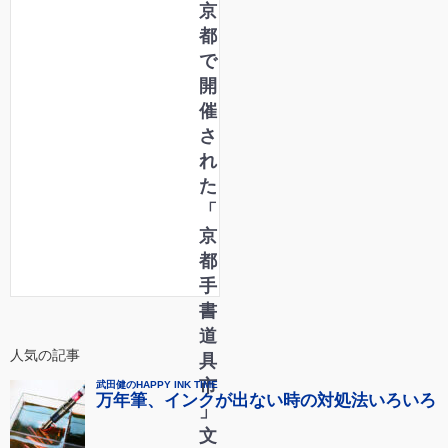
京
都
で
開
催
さ
れ
た
「
京
都
手
書
道
人気の記事
具
市
」
文