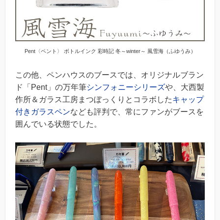
Pent〈ペント〉 ボトルインク 彩時記 冬～winter～ 風雪海（ふゆうみ）
この他、ペンハウスのブースでは、オリジナルブラン
ド「Pent」の万年筆
シンフォニーシリーズ
や、大西製
作所＆ガラス工房まつぼっくりとコラボした
キャップ
付きガラスペン
なども評判で、常にファンがブースを
囲んでいる状態でした。