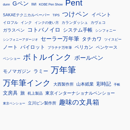
Pent
Gペン
IWI
dunn
KOBE Pen Show
つけペン
イベント
SAKAEテクニカルペーパー
TIPS
イロフル
インク
カランダッシュ
カヴェコ
インクの使い方
コトバノイロ
システム手帳
ガラスペン
シンフォニー
セーラー万年筆
タチカワ
ツイスビー
シンフォニーアダージオ
ノート
パイロット
ペリカン
ペンケース
プラチナ万年筆
ボトルインク
ボールペン
ペンショー
万年筆
モノマガジン
ラミー
万年筆インク
彩時記
大西製作所
山本紙業
手帳
文房具
旅
東京インターナショナルペンショー
机上製品
趣味の文具箱
立川ピン製作所
東京ペンショー