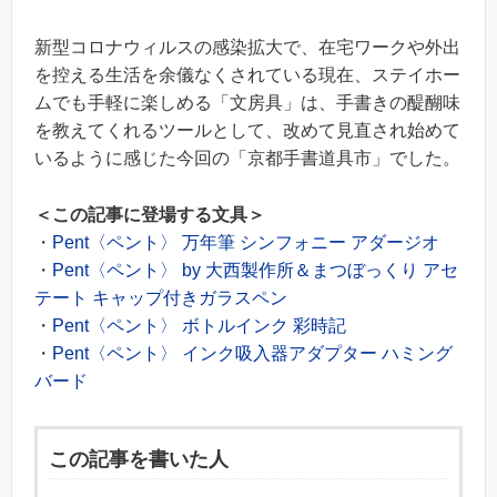
新型コロナウィルスの感染拡大で、在宅ワークや外出
を控える生活を余儀なくされている現在、ステイホー
ムでも手軽に楽しめる「文房具」は、手書きの醍醐味
を教えてくれるツールとして、改めて見直され始めて
いるように感じた今回の「京都手書道具市」でした。
＜この記事に登場する文具＞
・
Pent〈ペント〉 万年筆 シンフォニー アダージオ
・
Pent〈ペント〉 by 大西製作所＆まつぼっくり アセ
テート キャップ付きガラスペン
・
Pent〈ペント〉 ボトルインク 彩時記
・
Pent〈ペント〉 インク吸入器アダプター ハミング
バード
この記事を書いた人