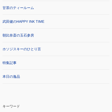
甘茶のティールーム
武田健のHAPPY INK TIME
朝比奈斎の玉石参房
ホソジスキーのひとり言
特集記事
本日の逸品
キーワード