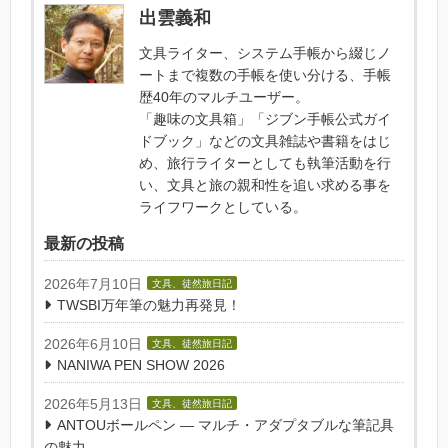
出雲義和
文具ライター、システム手帳から綴じノ
ートまで複数の手帳を使い分ける、手帳
歴40年のマルチユーザー。
「趣味の文具箱」「ジブン手帳公式ガイ
ドブック」などの文具雑誌や書籍をはじ
め、旅行ライターとしても執筆活動を行
い、文具と旅の親和性を追い求める事を
ライフワークとしている。
最新の投稿
2026年7月10日
文具、徒然旅日記
TWSBI万年筆の魅力再発見！
2026年6月10日
文具、徒然旅日記
NANIWA PEN SHOW 2026
2026年5月13日
文具、徒然旅日記
ANTOUボールペン — マルチ・アダプタブルな筆記具
の魅力 —