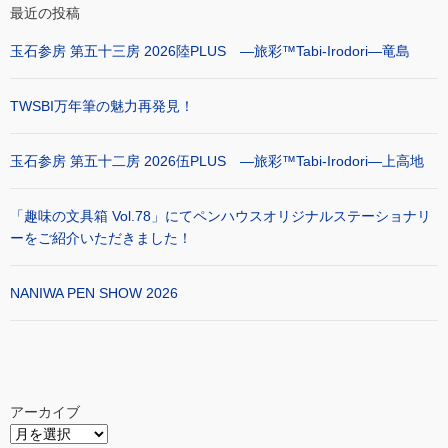
最近の投稿
玉石参房 第五十三房 2026陸PLUS ―旅彩™Tabi-Irodori―竜島
TWSBI万年筆の魅力再発見！
玉石参房 第五十二房 2026伍PLUS ―旅彩™Tabi-Irodori―上高地
「趣味の文具箱 Vol.78」にてペンハウスオリジナルステーショナリ
ーをご紹介いただきました！
NANIWA PEN SHOW 2026
アーカイブ