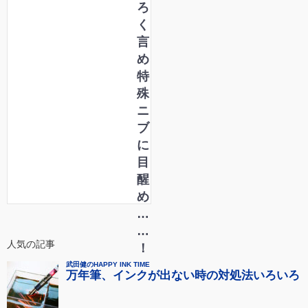
ろ
く
言
め
特
殊
ニ
ブ
に
目
醒
め
…
…
人気の記事
！