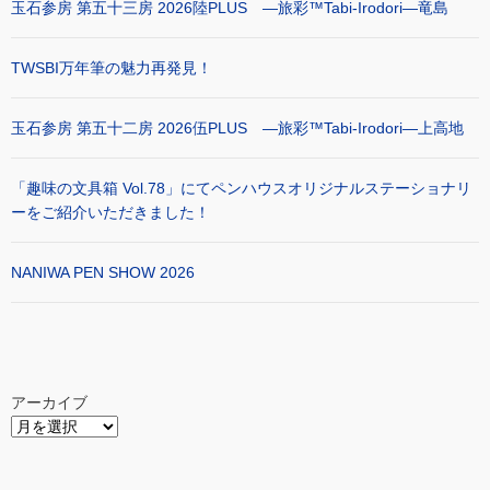
玉石参房 第五十三房 2026陸PLUS ―旅彩™Tabi-Irodori―竜島
TWSBI万年筆の魅力再発見！
玉石参房 第五十二房 2026伍PLUS ―旅彩™Tabi-Irodori―上高地
「趣味の文具箱 Vol.78」にてペンハウスオリジナルステーショナリ
ーをご紹介いただきました！
NANIWA PEN SHOW 2026
アーカイブ