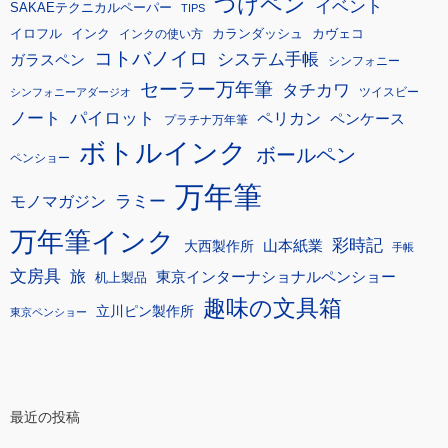
つけペン
イベント
SAKAEテクニカルペーパー
TIPS
イロフル
インク
カランダッシュ
カヴェコ
インクの使い方
コトバノイロ
システム手帳
ガラスペン
シンフォニー
セーラー万年筆
タチカワ
ツイスビー
シンフォニーアダージオ
ノート
パイロット
ペリカン
ペンケース
プラチナ万年筆
ボトルインク
ボールペン
ペンショー
万年筆
モノマガジン
ラミー
万年筆インク
彩時記
大西製作所
山本紙業
手帳
文房具
旅
東京インターナショナルペンショー
机上製品
趣味の文具箱
立川ピン製作所
東京ペンショー
最近の投稿