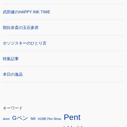
武田健のHAPPY INK TIME
朝比奈斎の玉石参房
ホソジスキーのひとり言
特集記事
本日の逸品
キーワード
Pent
Gペン
IWI
dunn
KOBE Pen Show