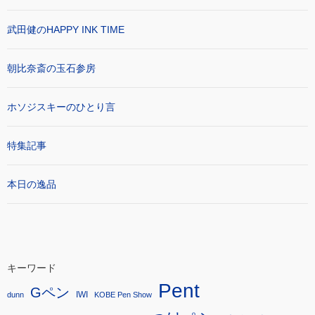
武田健のHAPPY INK TIME
朝比奈斎の玉石参房
ホソジスキーのひとり言
特集記事
本日の逸品
キーワード
Pent
Gペン
IWI
dunn
KOBE Pen Show