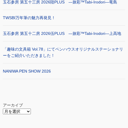
玉石参房 第五十三房 2026陸PLUS ―旅彩™Tabi-Irodori―竜島
TWSBI万年筆の魅力再発見！
玉石参房 第五十二房 2026伍PLUS ―旅彩™Tabi-Irodori―上高地
「趣味の文具箱 Vol.78」にてペンハウスオリジナルステーショナリ
ーをご紹介いただきました！
NANIWA PEN SHOW 2026
アーカイブ