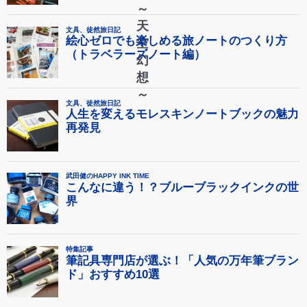
～
天
空
幻
想
～