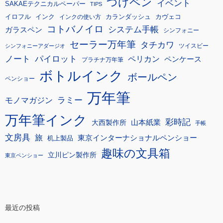
つけペン
イベント
SAKAEテクニカルペーパー
TIPS
イロフル
インク
カランダッシュ
カヴェコ
インクの使い方
コトバノイロ
システム手帳
ガラスペン
シンフォニー
セーラー万年筆
タチカワ
ツイスビー
シンフォニーアダージオ
ノート
パイロット
ペリカン
ペンケース
プラチナ万年筆
ボトルインク
ボールペン
ペンショー
万年筆
モノマガジン
ラミー
万年筆インク
彩時記
大西製作所
山本紙業
手帳
文房具
旅
東京インターナショナルペンショー
机上製品
趣味の文具箱
立川ピン製作所
東京ペンショー
最近の投稿