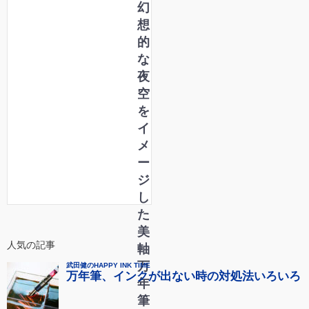
幻
想
的
な
夜
空
を
イ
メ
ー
ジ
し
た
美
人気の記事
軸
万
年
筆