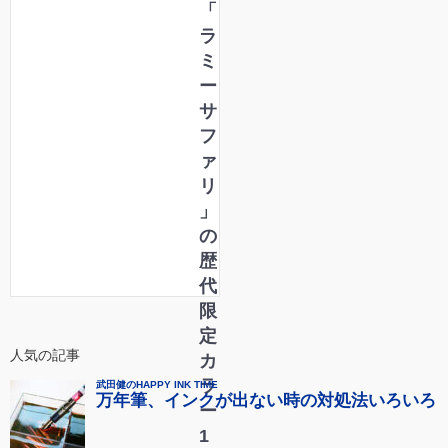
「
ラ
ミ
ー
サ
フ
ァ
リ
」
の
歴
代
限
定
人気の記事
カ
ラ
ー
1