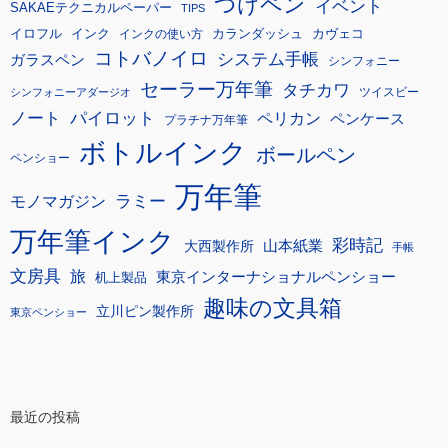
つけペン
イベント
SAKAEテクニカルペーパー
TIPS
イロフル
インク
カランダッシュ
カヴェコ
インクの使い方
コトバノイロ
システム手帳
ガラスペン
シンフォニー
セーラー万年筆
タチカワ
ツイスビー
シンフォニーアダージオ
ノート
パイロット
ペリカン
ペンケース
プラチナ万年筆
ボトルインク
ボールペン
ペンショー
万年筆
モノマガジン
ラミー
万年筆インク
彩時記
大西製作所
山本紙業
手帳
文房具
旅
東京インターナショナルペンショー
机上製品
趣味の文具箱
立川ピン製作所
東京ペンショー
最近の投稿