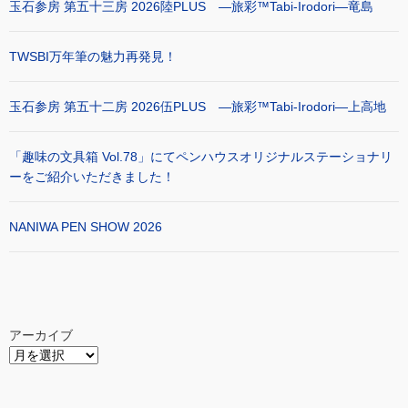
玉石参房 第五十三房 2026陸PLUS ―旅彩™Tabi-Irodori―竜島
TWSBI万年筆の魅力再発見！
玉石参房 第五十二房 2026伍PLUS ―旅彩™Tabi-Irodori―上高地
「趣味の文具箱 Vol.78」にてペンハウスオリジナルステーショナリ
ーをご紹介いただきました！
NANIWA PEN SHOW 2026
アーカイブ