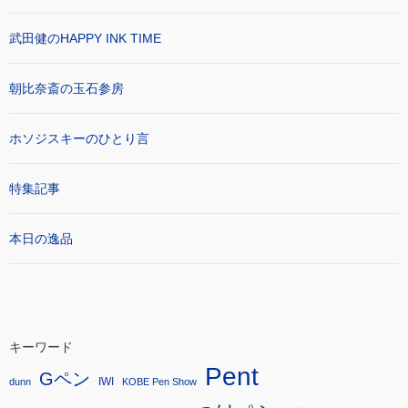
武田健のHAPPY INK TIME
朝比奈斎の玉石参房
ホソジスキーのひとり言
特集記事
本日の逸品
キーワード
Pent
Gペン
IWI
dunn
KOBE Pen Show