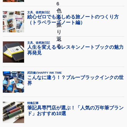
6
色
を
振
り
返
る