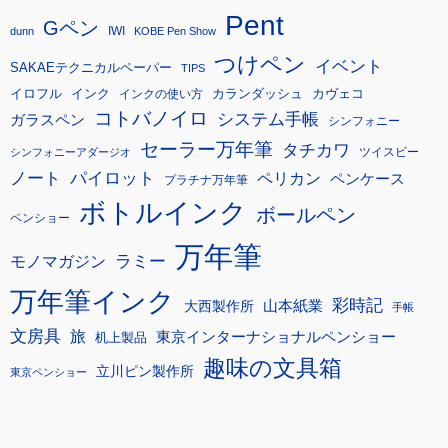
Pent
Gペン
IWI
dunn
KOBE Pen Show
つけペン
イベント
SAKAEテクニカルペーパー
TIPS
イロフル
インク
カランダッシュ
カヴェコ
インクの使い方
コトバノイロ
システム手帳
ガラスペン
シンフォニー
セーラー万年筆
タチカワ
ツイスビー
シンフォニーアダージオ
ノート
パイロット
ペリカン
ペンケース
プラチナ万年筆
ボトルインク
ボールペン
ペンショー
万年筆
モノマガジン
ラミー
万年筆インク
彩時記
大西製作所
山本紙業
手帳
文房具
旅
東京インターナショナルペンショー
机上製品
趣味の文具箱
立川ピン製作所
東京ペンショー