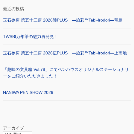
最近の投稿
玉石参房 第五十三房 2026陸PLUS ―旅彩™Tabi-Irodori―竜島
TWSBI万年筆の魅力再発見！
玉石参房 第五十二房 2026伍PLUS ―旅彩™Tabi-Irodori―上高地
「趣味の文具箱 Vol.78」にてペンハウスオリジナルステーショナリ
ーをご紹介いただきました！
NANIWA PEN SHOW 2026
アーカイブ