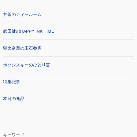
甘茶のティールーム
武田健のHAPPY INK TIME
朝比奈斎の玉石参房
ホソジスキーのひとり言
特集記事
本日の逸品
キーワード