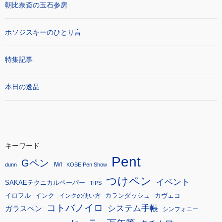
朝比奈斎の玉石参房
ホソジスキーのひとり言
特集記事
本日の逸品
キーワード
Pent
Gペン
IWI
dunn
KOBE Pen Show
つけペン
イベント
SAKAEテクニカルペーパー
TIPS
イロフル
インク
カランダッシュ
カヴェコ
インクの使い方
コトバノイロ
システム手帳
ガラスペン
シンフォニー