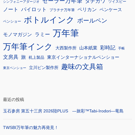
セーラー万年筆
タチカワ
ツイスビー
シンフォニーアダージオ
ノート
パイロット
ペリカン
ペンケース
プラチナ万年筆
ボトルインク
ボールペン
ペンショー
万年筆
モノマガジン
ラミー
万年筆インク
彩時記
大西製作所
山本紙業
手帳
文房具
旅
東京インターナショナルペンショー
机上製品
趣味の文具箱
立川ピン製作所
東京ペンショー
最近の投稿
玉石参房 第五十三房 2026陸PLUS ―旅彩™Tabi-Irodori―竜島
TWSBI万年筆の魅力再発見！