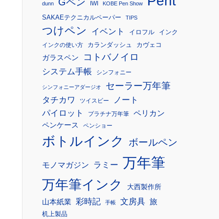
Pent
Gペン
IWI
dunn
KOBE Pen Show
SAKAEテクニカルペーパー
TIPS
つけペン
イベント
イロフル
インク
カランダッシュ
カヴェコ
インクの使い方
コトバノイロ
ガラスペン
システム手帳
シンフォニー
セーラー万年筆
シンフォニーアダージオ
タチカワ
ノート
ツイスビー
パイロット
ペリカン
プラチナ万年筆
ペンケース
ペンショー
ボトルインク
ボールペン
万年筆
モノマガジン
ラミー
万年筆インク
大西製作所
彩時記
文房具
旅
山本紙業
手帳
机上製品