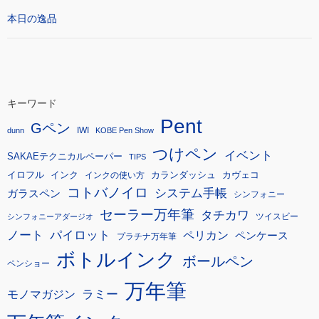
本日の逸品
キーワード
Pent
Gペン
IWI
dunn
KOBE Pen Show
つけペン
イベント
SAKAEテクニカルペーパー
TIPS
イロフル
インク
カランダッシュ
カヴェコ
インクの使い方
コトバノイロ
システム手帳
ガラスペン
シンフォニー
セーラー万年筆
タチカワ
ツイスビー
シンフォニーアダージオ
ノート
パイロット
ペリカン
ペンケース
プラチナ万年筆
ボトルインク
ボールペン
ペンショー
万年筆
モノマガジン
ラミー