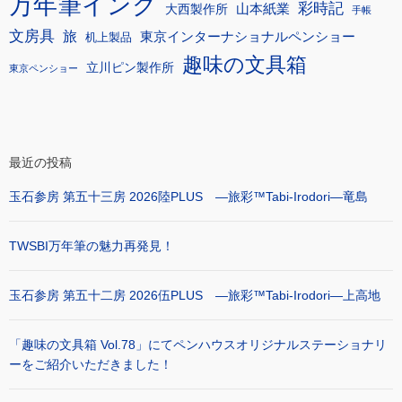
万年筆インク
彩時記
大西製作所
山本紙業
手帳
文房具
旅
東京インターナショナルペンショー
机上製品
趣味の文具箱
立川ピン製作所
東京ペンショー
最近の投稿
玉石参房 第五十三房 2026陸PLUS ―旅彩™Tabi-Irodori―竜島
TWSBI万年筆の魅力再発見！
玉石参房 第五十二房 2026伍PLUS ―旅彩™Tabi-Irodori―上高地
「趣味の文具箱 Vol.78」にてペンハウスオリジナルステーショナリ
ーをご紹介いただきました！