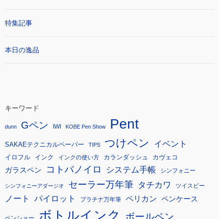
特集記事
本日の逸品
キーワード
Pent
Gペン
IWI
dunn
KOBE Pen Show
つけペン
イベント
SAKAEテクニカルペーパー
TIPS
イロフル
インク
カランダッシュ
カヴェコ
インクの使い方
コトバノイロ
システム手帳
ガラスペン
シンフォニー
セーラー万年筆
タチカワ
ツイスビー
シンフォニーアダージオ
ノート
パイロット
ペリカン
ペンケース
プラチナ万年筆
ボトルインク
ボールペン
ペンショー