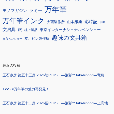
万年筆
モノマガジン
ラミー
万年筆インク
彩時記
大西製作所
山本紙業
手帳
文房具
旅
東京インターナショナルペンショー
机上製品
趣味の文具箱
立川ピン製作所
東京ペンショー
最近の投稿
玉石参房 第五十三房 2026陸PLUS ―旅彩™Tabi-Irodori―竜島
TWSBI万年筆の魅力再発見！
玉石参房 第五十二房 2026伍PLUS ―旅彩™Tabi-Irodori―上高地