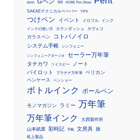
Pent
Gペン
IWI
dunn
KOBE Pen Show
SAKAEテクニカルペーパー
TIPS
つけペン
イベント
イロフル
インク
カランダッシュ
カヴェコ
インクの使い方
コトバノイロ
ガラスペン
システム手帳
シンフォニー
セーラー万年筆
シンフォニーアダージオ
タチカワ
ノート
ツイスビー
パイロット
ペリカン
プラチナ万年筆
ペンケース
ペンショー
ボトルインク
ボールペン
万年筆
モノマガジン
ラミー
万年筆インク
大西製作所
彩時記
文房具
旅
山本紙業
手帳
机上製品