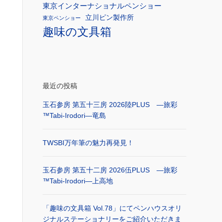
東京インターナショナルペンショー
立川ピン製作所
東京ペンショー
趣味の文具箱
最近の投稿
玉石参房 第五十三房 2026陸PLUS ―旅彩
™Tabi-Irodori―竜島
TWSBI万年筆の魅力再発見！
玉石参房 第五十二房 2026伍PLUS ―旅彩
™Tabi-Irodori―上高地
「趣味の文具箱 Vol.78」にてペンハウスオリ
ジナルステーショナリーをご紹介いただきま