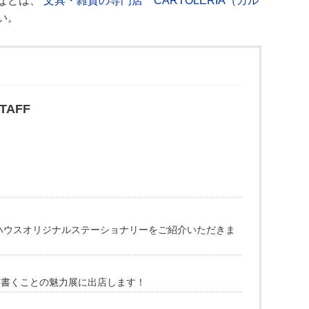
などは、
文具・雑貨の専門店 CARTOLERIA（カル
い。
AFF
ペンハウスオリジナルステーショナリーをご紹介いただきま
具 書くことの魅力展に出店します！