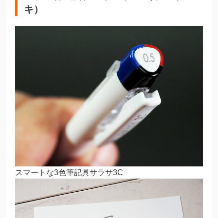
キ）
スマートな3色筆記具サラサ3C