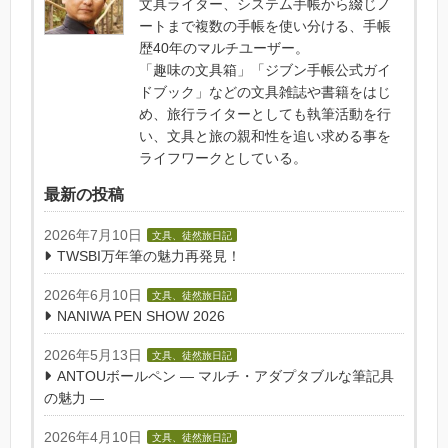
文具ライター、システム手帳から綴じノ
ートまで複数の手帳を使い分ける、手帳
歴40年のマルチユーザー。
「趣味の文具箱」「ジブン手帳公式ガイ
ドブック」などの文具雑誌や書籍をはじ
め、旅行ライターとしても執筆活動を行
い、文具と旅の親和性を追い求める事を
ライフワークとしている。
最新の投稿
2026年7月10日
文具、徒然旅日記
TWSBI万年筆の魅力再発見！
2026年6月10日
文具、徒然旅日記
NANIWA PEN SHOW 2026
2026年5月13日
文具、徒然旅日記
ANTOUボールペン — マルチ・アダプタブルな筆記具
の魅力 —
2026年4月10日
文具、徒然旅日記