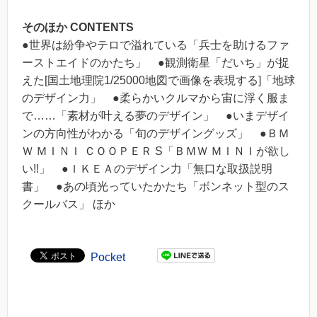
そのほか CONTENTS
●世界は紛争やテロで溢れている「兵士を助けるファ
ーストエイドのかたち」 ●観測衛星「だいち」が捉
えた[国土地理院1/25000地図で画像を表現する]「地球
のデザイン力」 ●柔らかいクルマから宙に浮く服ま
で……「素材が叶える夢のデザイン」 ●いまデザイ
ンの方向性がわかる「旬のデザイングッズ」 ●ＢＭ
Ｗ ＭＩＮＩ ＣＯＯＰＥＲ S「ＢＭＷ ＭＩＮＩが欲し
い!!」 ●ＩＫＥＡのデザイン力「無口な取扱説明
書」 ●あの頃光っていたかたち「ボンネット型のス
クールバス」 ほか
Pocket