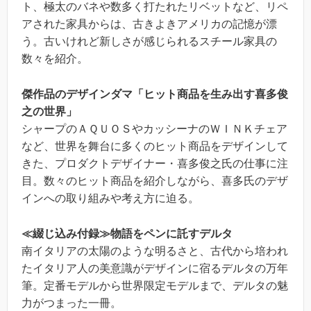
ト、極太のバネや数多く打たれたリベットなど、リペ
アされた家具からは、古きよきアメリカの記憶が漂
う。古いけれど新しさが感じられるスチール家具の
数々を紹介。
傑作品のデザインダマ「ヒット商品を生み出す喜多俊
之の世界」
シャープのＡＱＵＯＳやカッシーナのＷＩＮＫチェア
など、世界を舞台に多くのヒット商品をデザインして
きた、プロダクトデザイナー・喜多俊之氏の仕事に注
目。数々のヒット商品を紹介しながら、喜多氏のデザ
インへの取り組みや考え方に迫る。
≪綴じ込み付録≫物語をペンに託すデルタ
南イタリアの太陽のような明るさと、古代から培われ
たイタリア人の美意識がデザインに宿るデルタの万年
筆。定番モデルから世界限定モデルまで、デルタの魅
力がつまった一冊。