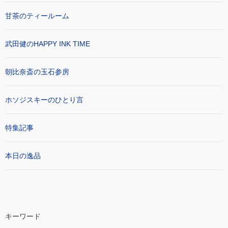
甘茶のティールーム
武田健のHAPPY INK TIME
朝比奈斎の玉石参房
ホソジスキーのひとり言
特集記事
本日の逸品
キーワード