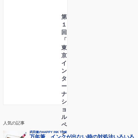
第
１
回
「
東
京
イ
ン
タ
ー
ナ
シ
ョ
ル
人気の記事
ペ
ン