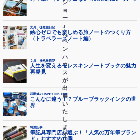
シ
ョ
ー
」
に
ペ
ン
ハ
ウ
ス
が
出
展
い
た
し
ま
す