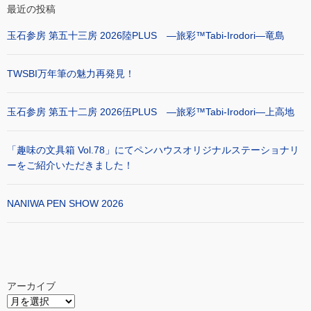
最近の投稿
玉石参房 第五十三房 2026陸PLUS ―旅彩™Tabi-Irodori―竜島
TWSBI万年筆の魅力再発見！
玉石参房 第五十二房 2026伍PLUS ―旅彩™Tabi-Irodori―上高地
「趣味の文具箱 Vol.78」にてペンハウスオリジナルステーショナリ
ーをご紹介いただきました！
NANIWA PEN SHOW 2026
アーカイブ