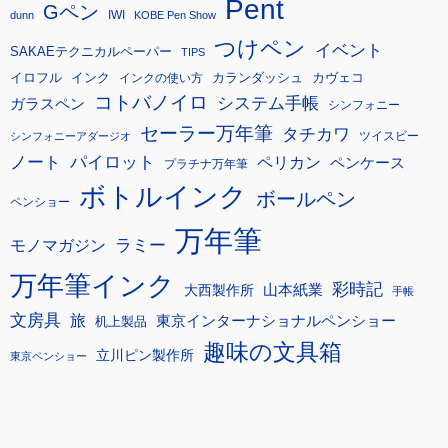
Pent
Gペン
IWI
dunn
KOBE Pen Show
つけペン
イベント
SAKAEテクニカルペーパー
TIPS
イロフル
インク
カランダッシュ
カヴェコ
インクの使い方
コトバノイロ
システム手帳
ガラスペン
シンフォニー
セーラー万年筆
タチカワ
ツイスビー
シンフォニーアダージオ
ノート
パイロット
ペリカン
ペンケース
プラチナ万年筆
ボトルインク
ボールペン
ペンショー
万年筆
モノマガジン
ラミー
万年筆インク
彩時記
大西製作所
山本紙業
手帳
文房具
旅
東京インターナショナルペンショー
机上製品
趣味の文具箱
立川ピン製作所
東京ペンショー