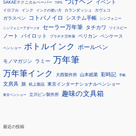
つけペン
イベント
SAKAEテクニカルペーパー
TIPS
イロフル
インク
カランダッシュ
カヴェコ
インクの使い方
コトバノイロ
システム手帳
ガラスペン
シンフォニー
セーラー万年筆
タチカワ
ツイスビー
シンフォニーアダージオ
ノート
パイロット
ペリカン
ペンケース
プラチナ万年筆
ボトルインク
ボールペン
ペンショー
万年筆
モノマガジン
ラミー
万年筆インク
彩時記
大西製作所
山本紙業
手帳
文房具
旅
東京インターナショナルペンショー
机上製品
趣味の文具箱
立川ピン製作所
東京ペンショー
最近の投稿