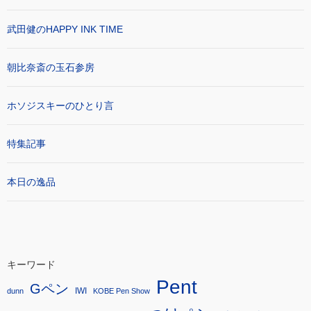
武田健のHAPPY INK TIME
朝比奈斎の玉石参房
ホソジスキーのひとり言
特集記事
本日の逸品
キーワード
Pent
Gペン
IWI
dunn
KOBE Pen Show