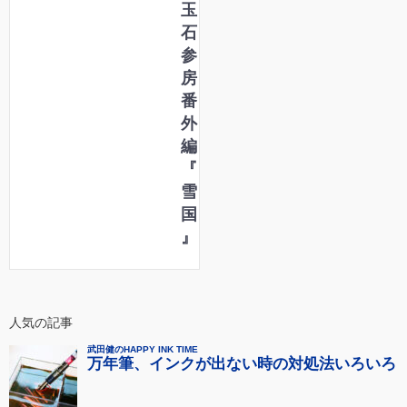
玉
石
参
房
番
外
編
『
雪
国
』
人気の記事