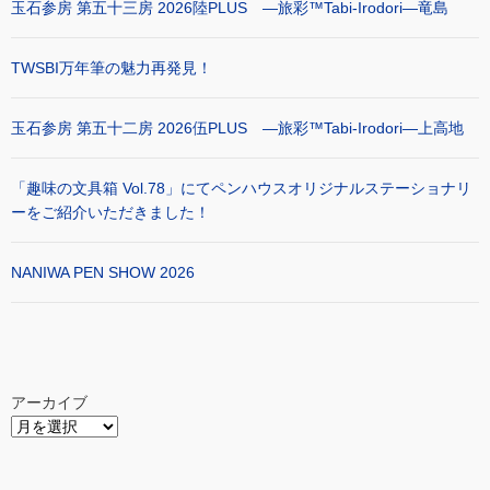
玉石参房 第五十三房 2026陸PLUS ―旅彩™Tabi-Irodori―竜島
TWSBI万年筆の魅力再発見！
玉石参房 第五十二房 2026伍PLUS ―旅彩™Tabi-Irodori―上高地
「趣味の文具箱 Vol.78」にてペンハウスオリジナルステーショナリ
ーをご紹介いただきました！
NANIWA PEN SHOW 2026
アーカイブ