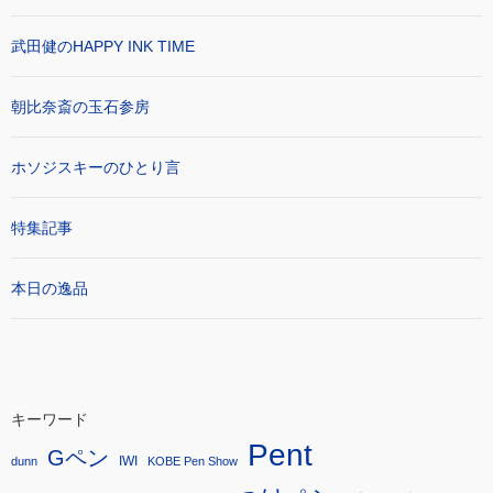
武田健のHAPPY INK TIME
朝比奈斎の玉石参房
ホソジスキーのひとり言
特集記事
本日の逸品
キーワード
Pent
Gペン
IWI
dunn
KOBE Pen Show