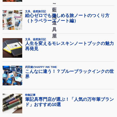
～
藍
濃
道
具
屋