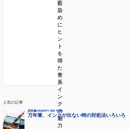
藍
染
め
に
ヒ
ン
ト
を
得
た
青
系
イ
ン
人気の記事
ク
の
魅
力