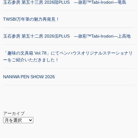
玉石参房 第五十三房 2026陸PLUS ―旅彩™Tabi-Irodori―竜島
TWSBI万年筆の魅力再発見！
玉石参房 第五十二房 2026伍PLUS ―旅彩™Tabi-Irodori―上高地
「趣味の文具箱 Vol.78」にてペンハウスオリジナルステーショナリ
ーをご紹介いただきました！
NANIWA PEN SHOW 2026
アーカイブ