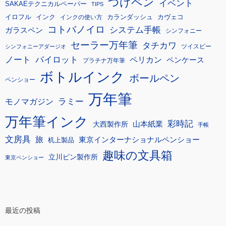
つけペン
イベント
SAKAEテクニカルペーパー
TIPS
イロフル
インク
カランダッシュ
カヴェコ
インクの使い方
コトバノイロ
システム手帳
ガラスペン
シンフォニー
セーラー万年筆
タチカワ
ツイスビー
シンフォニーアダージオ
ノート
パイロット
ペリカン
ペンケース
プラチナ万年筆
ボトルインク
ボールペン
ペンショー
万年筆
モノマガジン
ラミー
万年筆インク
彩時記
大西製作所
山本紙業
手帳
文房具
旅
東京インターナショナルペンショー
机上製品
趣味の文具箱
立川ピン製作所
東京ペンショー
最近の投稿