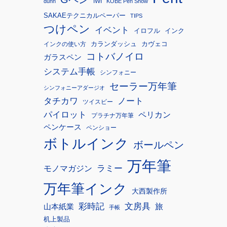
IWI
dunn
KOBE Pen Show
SAKAEテクニカルペーパー
TIPS
つけペン
イベント
イロフル
インク
カランダッシュ
カヴェコ
インクの使い方
コトバノイロ
ガラスペン
システム手帳
シンフォニー
セーラー万年筆
シンフォニーアダージオ
タチカワ
ノート
ツイスビー
パイロット
ペリカン
プラチナ万年筆
ペンケース
ペンショー
ボトルインク
ボールペン
万年筆
モノマガジン
ラミー
万年筆インク
大西製作所
彩時記
文房具
旅
山本紙業
手帳
机上製品