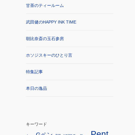
甘茶のティールーム
武田健のHAPPY INK TIME
朝比奈斎の玉石参房
ホソジスキーのひとり言
特集記事
本日の逸品
キーワード
Pent
Gペン