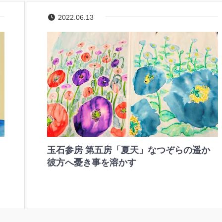
2022.06.13
玉石参房 第五房「夏天」なつぞらの遥か
彼方へ憂き事を溶かす