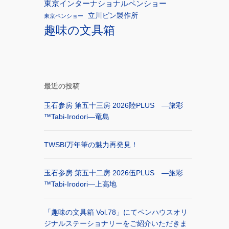
東京インターナショナルペンショー
立川ピン製作所
東京ペンショー
趣味の文具箱
最近の投稿
玉石参房 第五十三房 2026陸PLUS ―旅彩
™Tabi-Irodori―竜島
TWSBI万年筆の魅力再発見！
玉石参房 第五十二房 2026伍PLUS ―旅彩
™Tabi-Irodori―上高地
「趣味の文具箱 Vol.78」にてペンハウスオリ
ジナルステーショナリーをご紹介いただきま