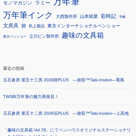
万年筆
モノマガジン
ラミー
万年筆インク
彩時記
大西製作所
山本紙業
手帳
文房具
旅
東京インターナショナルペンショー
机上製品
趣味の文具箱
立川ピン製作所
東京ペンショー
最近の投稿
玉石参房 第五十三房 2026陸PLUS ―旅彩™Tabi-Irodori―竜島
TWSBI万年筆の魅力再発見！
玉石参房 第五十二房 2026伍PLUS ―旅彩™Tabi-Irodori―上高地
「趣味の文具箱 Vol.78」にてペンハウスオリジナルステーショナリ