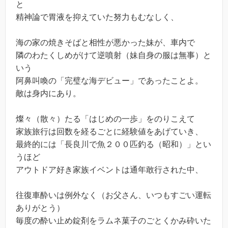
と
精神論で胃液を抑えていた努力もむなしく、
海の家の焼きそばと相性が悪かった妹が、車内で
隣のわたくしめがけて逆噴射（妹自身の服は無事）と
いう
阿鼻叫喚の「完璧な海デビュー」であったことよ。
敵は身内にあり。
燦々（散々）たる「はじめの一歩」をのりこえて
家族旅行は回数を経るごとに経験値をあげていき、
最終的には「長良川で魚２００匹釣る（昭和）」とい
うほど
アウトドア好き家族イベントは通年敢行された中、
往復車酔いは例外なく（お父さん、いつもすごい運転
ありがとう）
毎度の酔い止め錠剤をラムネ菓子のごとくかみ砕いた