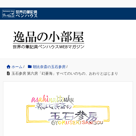
ホーム
/
朝比奈斎の玉石参房
/
玉石参房 第六房「幻蒼海」すべてのいのちの、おわりとはじまり