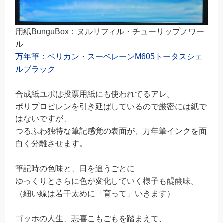
用紙BunguBox：ヌルリフィル・チューリップノワー
ル
万年筆：ペリカン・スーベレーンM605トータスシェ
ルブラック
合成紙ユポは投票用紙にも使われてるアレ。
ポリプロピレンを引き延ばしているので厳密には紙で
はないですが、
つるふわ独特な筆記感覚の表面が、万年筆インクを面
白く分離させます。
筆記時の色味と、日を追うごとに
ゆっくりとさらに色が変化していく様子も醍醐味。
（細い線は若干太めに「育って」いきます）
ゴッホの人生、悲喜こもごもを踏まえて、