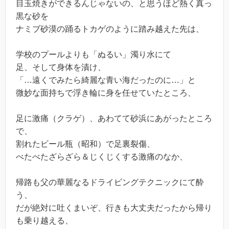
目玉焼きができるんじゃないの、と思うほど熱く真っ
黒な砂を
ナミブ砂漠の踊るトカゲのように踏み越えた先は、
学校のプールよりも「ぬるい」濁り水にて
足、そして身体を漬け、
「…遠くでみたら綺麗な青い海だったのに…」と
微妙な面持ちで浮き輪に身を任せていたところ、
足に激痛（クラゲ）、あわてて砂浜にあがったところ
で、
割れたビール瓶（昭和）で足裏裂傷、
べたべたざらざら＆じくじくする激痛のなか、
帰路も父の華麗なるドライビングテクニックにて酔
う、
だが絶対に吐くまいぞ、行きも大丈夫だったから帰り
も乗り越える、