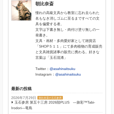
朝比奈斎
憧れの高級文具から教室に忘れ去られた
名もなき消しゴムに至るまですべての文
具を偏愛する者。
文字は下書き無し・肉付け塗り無しの一
発書き。
文具・画材・多肉愛好家として雑貨店
「SHOP５１１」にて多肉植物の育成販売
と文具雑貨諸事の販売に携わる。好きな
言葉は「玉石混淆」
Twitter：
@asahinaitsuku
Instagram：
@asahinaitsuku
最新の投稿
2026年7月29日
朝比奈斎の玉石参房
玉石参房 第五十三房 2026陸PLUS ―旅彩™Tabi-
Irodori―竜島