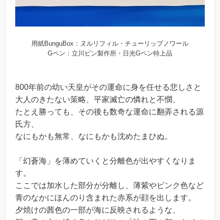
用紙BunguBox：ヌルリフィル・チューリップノワール
Gペン：立川ピン製作所・日光Gペン特上品
800年前の幼い天皇がその運命に身を任せる悲しさと
大人のきたない策略、平家滅亡の憐れと不憫、
たとえ勝っても、その後も数奇な運命に翻弄される源
氏方、
なにもかも無常、なにもかも沈めたまひぬ。
「幻蒼海」を薄めていくと分離色が出やすくなりま
す。
ここでは加水した部分が分離し、薄紫やピンク色など
青のなかにほんのり含まれた赤系が顔を出します。
夕焼けの茜色の一部が海に反映されるような、