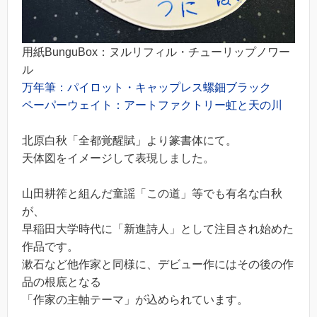
用紙BunguBox：ヌルリフィル・チューリップノワー
ル
万年筆：パイロット・キャップレス螺鈿ブラック
ペーパーウェイト：アートファクトリー虹と天の川
北原白秋「全都覚醒賦」より篆書体にて。
天体図をイメージして表現しました。
山田耕筰と組んだ童謡「この道」等でも有名な白秋
が、
早稲田大学時代に「新進詩人」として注目され始めた
作品です。
漱石など他作家と同様に、デビュー作にはその後の作
品の根底となる
「作家の主軸テーマ」が込められています。