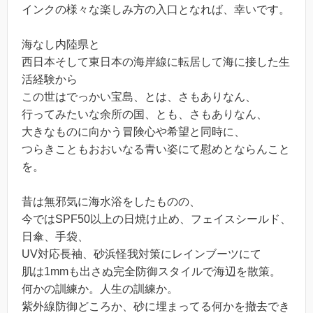
インクの様々な楽しみ方の入口となれば、幸いです。
海なし内陸県と
西日本そして東日本の海岸線に転居して海に接した生
活経験から
この世はでっかい宝島、とは、さもありなん、
行ってみたいな余所の国、とも、さもありなん、
大きなものに向かう冒険心や希望と同時に、
つらきこともおおいなる青い姿にて慰めとならんこと
を。
昔は無邪気に海水浴をしたものの、
今ではSPF50以上の日焼け止め、フェイスシールド、
日傘、手袋、
UV対応長袖、砂浜怪我対策にレインブーツにて
肌は1mmも出さぬ完全防御スタイルで海辺を散策。
何かの訓練か。人生の訓練か。
紫外線防御どころか、砂に埋まってる何かを撤去でき