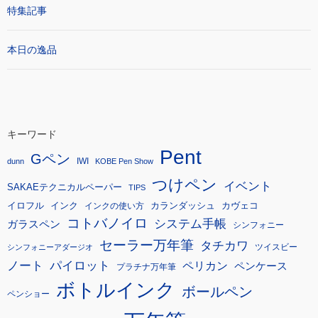
特集記事
本日の逸品
キーワード
Pent
Gペン
IWI
dunn
KOBE Pen Show
つけペン
イベント
SAKAEテクニカルペーパー
TIPS
イロフル
インク
カランダッシュ
カヴェコ
インクの使い方
コトバノイロ
システム手帳
ガラスペン
シンフォニー
セーラー万年筆
タチカワ
ツイスビー
シンフォニーアダージオ
ノート
パイロット
ペリカン
ペンケース
プラチナ万年筆
ボトルインク
ボールペン
ペンショー