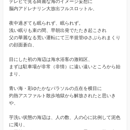
テレビで見る綺麗な海のイメージ妄想に
脳内アドレナリン大放出フルスロットル、
夜中過ぎても眠られず、眠られず。
浅い眠りも束の間、早朝出発でたたき起こされ
父の華麗なる荒い運転にて三半規管ゆさぶられまくり
の顔面蒼白、
目にした初の海辺は海水浴客の激戦区、
まずは駐車場が非常（非情）に遠い遠いところから始
まり、
青い海・彩ゆたかなパラソルの点在を横目に
灼熱アスファルト散歩地獄から解放されたと思いき
や、
芋洗い状態の海辺は、人の数、人の心に比例して泥色
に濁り、