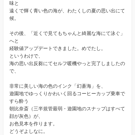
味と
遠くで輝く青い色の海が、わたくしの夏の思い出にて
候。
その後、「近くで見てもちゃんと綺麗な海にて泳ぐ」
へと
経験値アップデートできました。めでたし。
というわけで、
海の思い出反芻にてセルフ暖機やっと完了しましたの
で、
非常に美しい海の色のインク「幻蒼海」を、
遊園地でゆっくりかわいく回るコーヒーカップ乗車で
すら酔う
朝比奈斎（三半規管最弱・遊園地のスナップはすべて
顔が灰色）が、
お色見本を作ります。
どうぞよしなに。