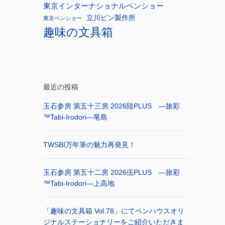
東京インターナショナルペンショー
立川ピン製作所
東京ペンショー
趣味の文具箱
最近の投稿
玉石参房 第五十三房 2026陸PLUS ―旅彩
™Tabi-Irodori―竜島
TWSBI万年筆の魅力再発見！
玉石参房 第五十二房 2026伍PLUS ―旅彩
™Tabi-Irodori―上高地
「趣味の文具箱 Vol.78」にてペンハウスオリ
ジナルステーショナリーをご紹介いただきま