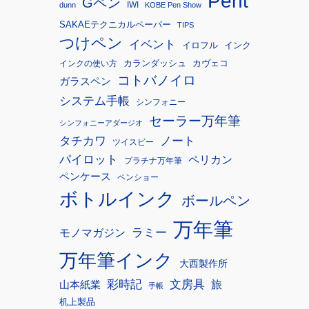
Pent
Gペン
IWI
dunn
KOBE Pen Show
SAKAEテクニカルペーパー
TIPS
つけペン
イベント
イロフル
インク
カランダッシュ
カヴェコ
インクの使い方
コトバノイロ
ガラスペン
システム手帳
シンフォニー
セーラー万年筆
シンフォニーアダージオ
タチカワ
ノート
ツイスビー
パイロット
ペリカン
プラチナ万年筆
ペンケース
ペンショー
ボトルインク
ボールペン
万年筆
モノマガジン
ラミー
万年筆インク
大西製作所
彩時記
文房具
旅
山本紙業
手帳
机上製品