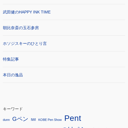
武田健のHAPPY INK TIME
朝比奈斎の玉石参房
ホソジスキーのひとり言
特集記事
本日の逸品
キーワード
Pent
Gペン
IWI
dunn
KOBE Pen Show