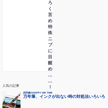
ろ
く
言
め
特
殊
ニ
ブ
に
目
醒
め
…
…
人気の記事
！