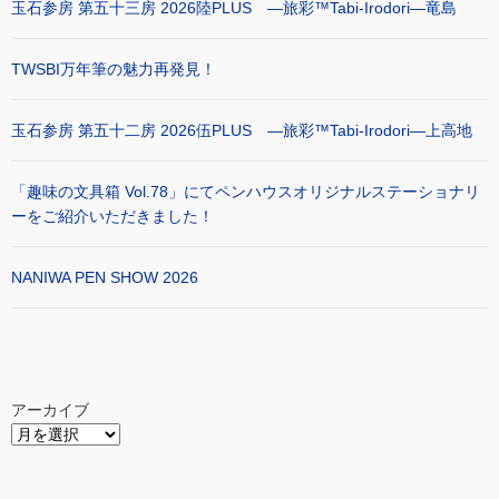
玉石参房 第五十三房 2026陸PLUS ―旅彩™Tabi-Irodori―竜島
TWSBI万年筆の魅力再発見！
玉石参房 第五十二房 2026伍PLUS ―旅彩™Tabi-Irodori―上高地
「趣味の文具箱 Vol.78」にてペンハウスオリジナルステーショナリ
ーをご紹介いただきました！
NANIWA PEN SHOW 2026
アーカイブ