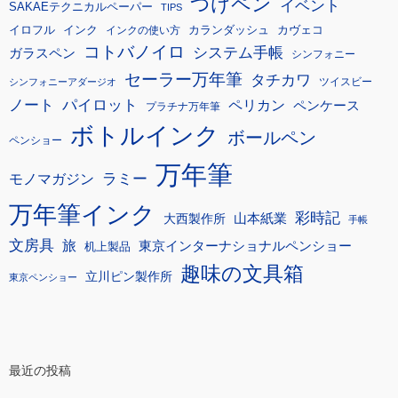
つけペン
イベント
SAKAEテクニカルペーパー
TIPS
イロフル
インク
カランダッシュ
カヴェコ
インクの使い方
コトバノイロ
システム手帳
ガラスペン
シンフォニー
セーラー万年筆
タチカワ
ツイスビー
シンフォニーアダージオ
ノート
パイロット
ペリカン
ペンケース
プラチナ万年筆
ボトルインク
ボールペン
ペンショー
万年筆
モノマガジン
ラミー
万年筆インク
彩時記
大西製作所
山本紙業
手帳
文房具
旅
東京インターナショナルペンショー
机上製品
趣味の文具箱
立川ピン製作所
東京ペンショー
最近の投稿