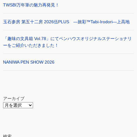
TWSBI万年筆の魅力再発見！
玉石参房 第五十二房 2026伍PLUS ―旅彩™Tabi-Irodori―上高地
「趣味の文具箱 Vol.78」にてペンハウスオリジナルステーショナリ
ーをご紹介いただきました！
NANIWA PEN SHOW 2026
アーカイブ
検索