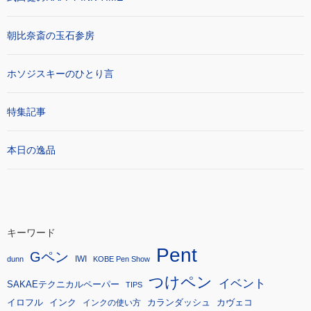
朝比奈斎の玉石参房
ホソジスキーのひとり言
特集記事
本日の逸品
キーワード
Pent
Gペン
IWI
dunn
KOBE Pen Show
つけペン
イベント
SAKAEテクニカルペーパー
TIPS
イロフル
インク
カランダッシュ
カヴェコ
インクの使い方