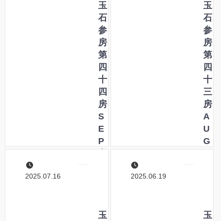
玉
玉
石
石
参
参
房
房
第
第
四
四
十
十
四
三
房
房
S
A
E
U
P
G
立
夏
秋
の
2025.07.16
2025.06.19
処
ふ
暑
り
白
か
露
玉
え
玉