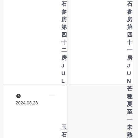
秋
石
り
石
分
参
―
参
―
房
文
房
あ
第
学
第
ら
四
書
四
た
十
写
十
し
二
こ
一
・
房
と
房
あ
J
は
J
た
U
じ
U
ら
L
め
N
し
小
―
芒
―
暑
種
2024.08.28
大
夏
暑
至
―
―
自
玉
未
然
石
熟