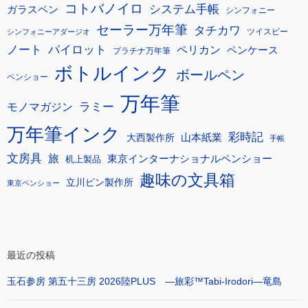
コトバノイロ
システム手帳
ガラスペン
シンフォニー
セーラー万年筆
タチカワ
ツイスビー
シンフォニーアダージオ
ノート
パイロット
ペリカン
ペンケース
プラチナ万年筆
ボトルインク
ボールペン
ペンショー
万年筆
モノマガジン
ラミー
万年筆インク
彩時記
大西製作所
山本紙業
手帳
文房具
旅
東京インターナショナルペンショー
机上製品
趣味の文具箱
立川ピン製作所
東京ペンショー
最近の投稿
玉石参房 第五十三房 2026陸PLUS ―旅彩™Tabi-Irodori―竜島