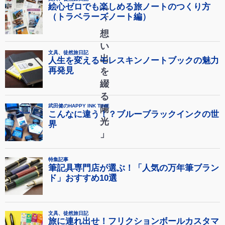
―
「
想
い
出
を
綴
る
陽
光
」