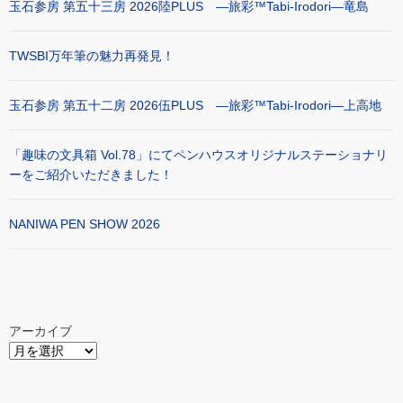
玉石参房 第五十三房 2026陸PLUS ―旅彩™Tabi-Irodori―竜島
TWSBI万年筆の魅力再発見！
玉石参房 第五十二房 2026伍PLUS ―旅彩™Tabi-Irodori―上高地
「趣味の文具箱 Vol.78」にてペンハウスオリジナルステーショナリ
ーをご紹介いただきました！
NANIWA PEN SHOW 2026
アーカイブ