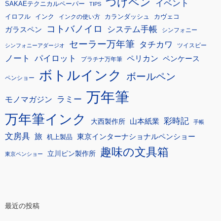
つけペン
イベント
SAKAEテクニカルペーパー
TIPS
イロフル
インク
カランダッシュ
カヴェコ
インクの使い方
コトバノイロ
システム手帳
ガラスペン
シンフォニー
セーラー万年筆
タチカワ
ツイスビー
シンフォニーアダージオ
ノート
パイロット
ペリカン
ペンケース
プラチナ万年筆
ボトルインク
ボールペン
ペンショー
万年筆
モノマガジン
ラミー
万年筆インク
彩時記
大西製作所
山本紙業
手帳
文房具
旅
東京インターナショナルペンショー
机上製品
趣味の文具箱
立川ピン製作所
東京ペンショー
最近の投稿