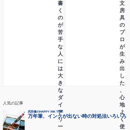
書
文
く
房
の
具
が
の
苦
プ
手
ロ
な
が
人
生
に
み
は
出
大
し
き
た
な
、
ダ
心
人気の記事
イ
地
ア
よ
リ
く
ー
使