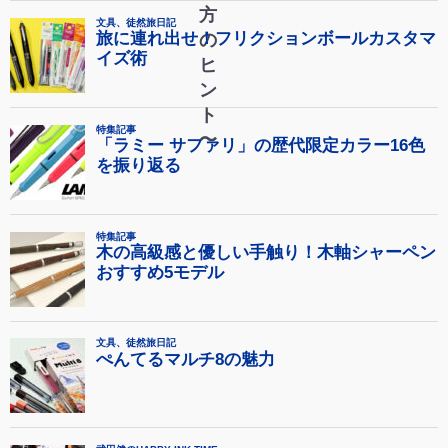
方
の
ヒ
ン
ト
〜