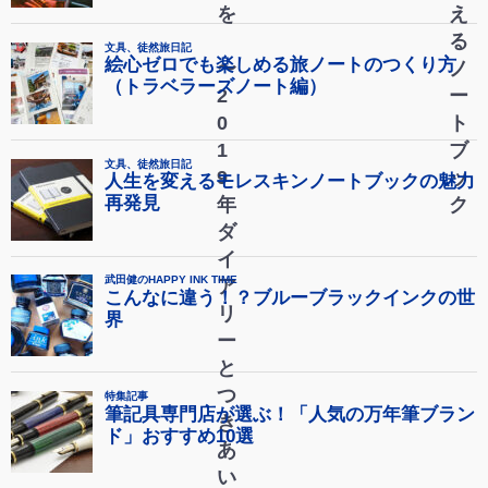
を
え
る
〜
ノ
2
ー
0
ト
1
ブ
9
ッ
年
ク
ダ
イ
ア
リ
ー
と
つ
き
あ
い