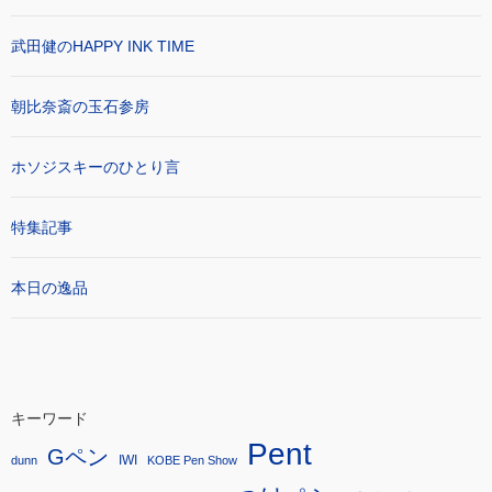
武田健のHAPPY INK TIME
朝比奈斎の玉石参房
ホソジスキーのひとり言
特集記事
本日の逸品
キーワード
Pent
Gペン
IWI
dunn
KOBE Pen Show