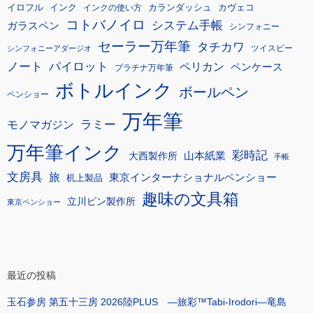
イロフル
インク
カランダッシュ
カヴェコ
インクの使い方
コトバノイロ
システム手帳
ガラスペン
シンフォニー
セーラー万年筆
タチカワ
ツイスビー
シンフォニーアダージオ
ノート
パイロット
ペリカン
ペンケース
プラチナ万年筆
ボトルインク
ボールペン
ペンショー
万年筆
モノマガジン
ラミー
万年筆インク
彩時記
大西製作所
山本紙業
手帳
文房具
旅
東京インターナショナルペンショー
机上製品
趣味の文具箱
立川ピン製作所
東京ペンショー
最近の投稿
玉石参房 第五十三房 2026陸PLUS ―旅彩™Tabi-Irodori―竜島