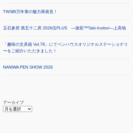
TWSBI万年筆の魅力再発見！
玉石参房 第五十二房 2026伍PLUS ―旅彩™Tabi-Irodori―上高地
「趣味の文具箱 Vol.78」にてペンハウスオリジナルステーショナリ
ーをご紹介いただきました！
NANIWA PEN SHOW 2026
アーカイブ