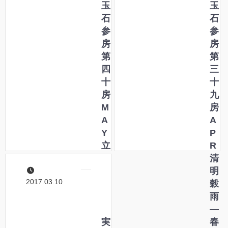
玉
玉
石
石
参
参
房
房
第
第
四
三
十
十
房
九
M
房
A
A
Y
P
立
R
夏
清
小
明
2017.03.10
満
穀
―
雨
生
―
き
実
春