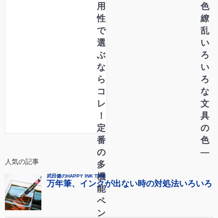
続
用
色
け
性
繚
る
で
乱
力
選
い
・
ぶ
ろ
存
な
い
在
ら
ろ
意
コ
な
義
レ
文
―
！
具
定
の
番
色
の
―
人気の記事
多
機
能
ペ
ン