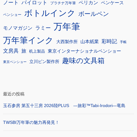
ノート
パイロット
ペリカン
ペンケース
プラチナ万年筆
ボトルインク
ボールペン
ペンショー
万年筆
モノマガジン
ラミー
万年筆インク
彩時記
大西製作所
山本紙業
手帳
文房具
旅
東京インターナショナルペンショー
机上製品
趣味の文具箱
立川ピン製作所
東京ペンショー
最近の投稿
玉石参房 第五十三房 2026陸PLUS ―旅彩™Tabi-Irodori―竜島
TWSBI万年筆の魅力再発見！