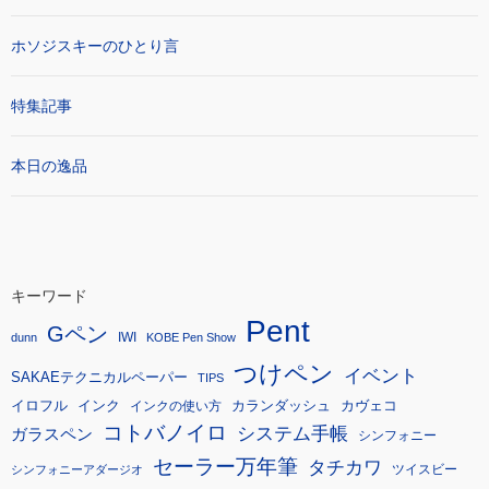
ホソジスキーのひとり言
特集記事
本日の逸品
キーワード
Pent
Gペン
IWI
dunn
KOBE Pen Show
つけペン
イベント
SAKAEテクニカルペーパー
TIPS
イロフル
インク
カランダッシュ
カヴェコ
インクの使い方
コトバノイロ
システム手帳
ガラスペン
シンフォニー
セーラー万年筆
タチカワ
ツイスビー
シンフォニーアダージオ