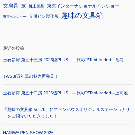
文房具
旅
東京インターナショナルペンショー
机上製品
趣味の文具箱
立川ピン製作所
東京ペンショー
最近の投稿
玉石参房 第五十三房 2026陸PLUS ―旅彩™Tabi-Irodori―竜島
TWSBI万年筆の魅力再発見！
玉石参房 第五十二房 2026伍PLUS ―旅彩™Tabi-Irodori―上高地
「趣味の文具箱 Vol.78」にてペンハウスオリジナルステーショナリ
ーをご紹介いただきました！
NANIWA PEN SHOW 2026