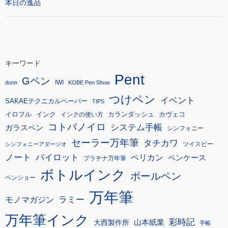
本日の逸品
キーワード
Pent
Gペン
IWI
dunn
KOBE Pen Show
つけペン
イベント
SAKAEテクニカルペーパー
TIPS
イロフル
インク
カランダッシュ
カヴェコ
インクの使い方
コトバノイロ
システム手帳
ガラスペン
シンフォニー
セーラー万年筆
タチカワ
ツイスビー
シンフォニーアダージオ
ノート
パイロット
ペリカン
ペンケース
プラチナ万年筆
ボトルインク
ボールペン
ペンショー
万年筆
モノマガジン
ラミー
万年筆インク
彩時記
大西製作所
山本紙業
手帳