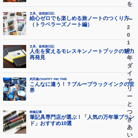
を
〜
2
0
1
9
年
ダ
イ
ア
リ
ー
と
つ
き
あ
い