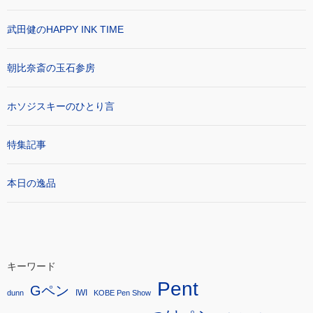
武田健のHAPPY INK TIME
朝比奈斎の玉石参房
ホソジスキーのひとり言
特集記事
本日の逸品
キーワード
Pent
Gペン
IWI
dunn
KOBE Pen Show