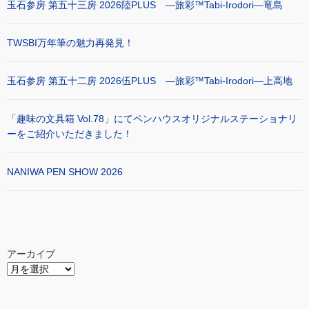
玉石参房 第五十三房 2026陸PLUS ―旅彩™Tabi-Irodori―竜島
TWSBI万年筆の魅力再発見！
玉石参房 第五十二房 2026伍PLUS ―旅彩™Tabi-Irodori―上高地
「趣味の文具箱 Vol.78」にてペンハウスオリジナルステーショナリ
ーをご紹介いただきました！
NANIWA PEN SHOW 2026
アーカイブ