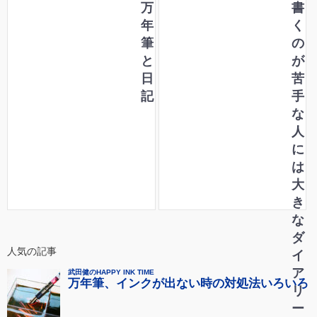
万
書
年
く
筆
の
と
が
日
苦
記
手
な
人
に
は
大
き
な
ダ
人気の記事
イ
ア
リ
ー