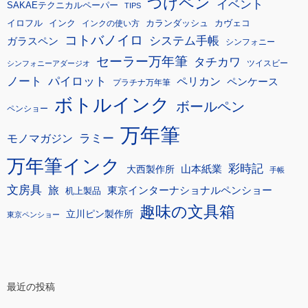
つけペン
イベント
SAKAEテクニカルペーパー
TIPS
イロフル
インク
カランダッシュ
カヴェコ
インクの使い方
コトバノイロ
システム手帳
ガラスペン
シンフォニー
セーラー万年筆
タチカワ
ツイスビー
シンフォニーアダージオ
ノート
パイロット
ペリカン
ペンケース
プラチナ万年筆
ボトルインク
ボールペン
ペンショー
万年筆
モノマガジン
ラミー
万年筆インク
彩時記
大西製作所
山本紙業
手帳
文房具
旅
東京インターナショナルペンショー
机上製品
趣味の文具箱
立川ピン製作所
東京ペンショー
最近の投稿