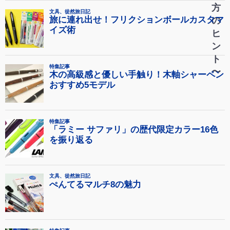
方
の
ヒ
ン
ト
〜