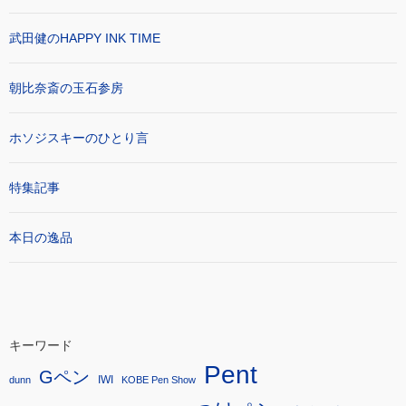
武田健のHAPPY INK TIME
朝比奈斎の玉石参房
ホソジスキーのひとり言
特集記事
本日の逸品
キーワード
Pent
Gペン
IWI
dunn
KOBE Pen Show