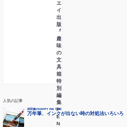
エ
イ
出
版
『
趣
味
の
文
具
箱
特
別
編
人気の記事
集
P
E
N