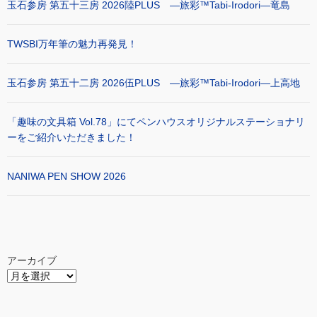
玉石参房 第五十三房 2026陸PLUS ―旅彩™Tabi-Irodori―竜島
TWSBI万年筆の魅力再発見！
玉石参房 第五十二房 2026伍PLUS ―旅彩™Tabi-Irodori―上高地
「趣味の文具箱 Vol.78」にてペンハウスオリジナルステーショナリ
ーをご紹介いただきました！
NANIWA PEN SHOW 2026
アーカイブ