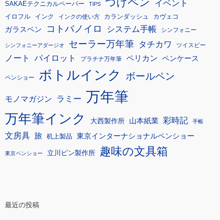
つけペン
イベント
SAKAEテクニカルペーパー
TIPS
イロフル
インク
カランダッシュ
カヴェコ
インクの使い方
コトバノイロ
システム手帳
ガラスペン
シンフォニー
セーラー万年筆
タチカワ
ツイスビー
シンフォニーアダージオ
ノート
パイロット
ペリカン
ペンケース
プラチナ万年筆
ボトルインク
ボールペン
ペンショー
万年筆
モノマガジン
ラミー
万年筆インク
彩時記
大西製作所
山本紙業
手帳
文房具
旅
東京インターナショナルペンショー
机上製品
趣味の文具箱
立川ピン製作所
東京ペンショー
最近の投稿