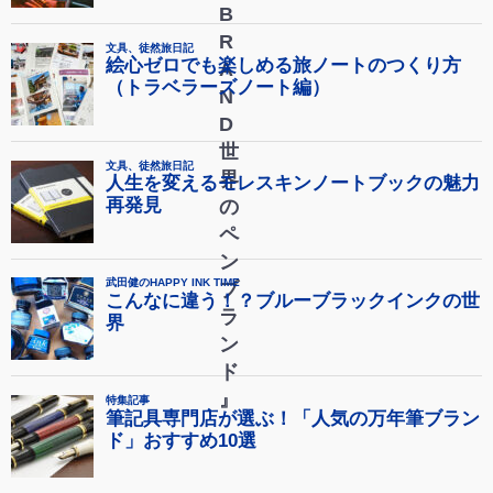
B
R
A
N
D
世
界
の
ペ
ン
ブ
ラ
ン
ド
』