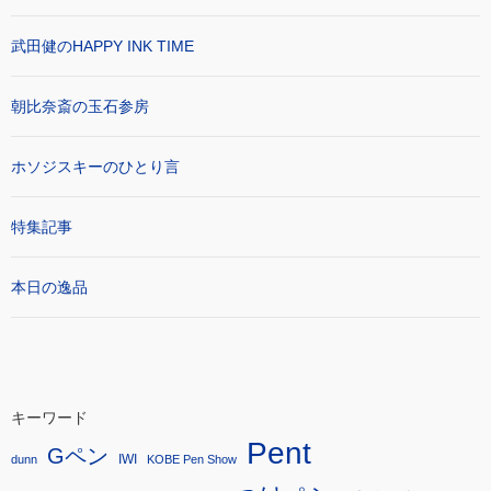
武田健のHAPPY INK TIME
朝比奈斎の玉石参房
ホソジスキーのひとり言
特集記事
本日の逸品
キーワード
Pent
Gペン
IWI
dunn
KOBE Pen Show