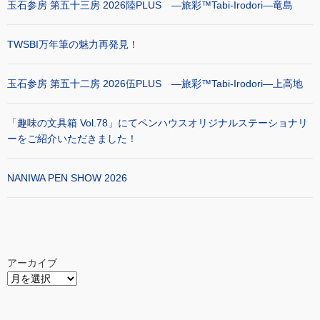
玉石参房 第五十三房 2026陸PLUS ―旅彩™Tabi-Irodori―竜島
TWSBI万年筆の魅力再発見！
玉石参房 第五十二房 2026伍PLUS ―旅彩™Tabi-Irodori―上高地
「趣味の文具箱 Vol.78」にてペンハウスオリジナルステーショナリ
ーをご紹介いただきました！
NANIWA PEN SHOW 2026
アーカイブ