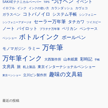
つけペン
イベント
SAKAEテクニカルペーパー
TIPS
イロフル
インク
カランダッシュ
カヴェコ
インクの使い方
コトバノイロ
システム手帳
ガラスペン
シンフォニー
セーラー万年筆
タチカワ
ツイスビー
シンフォニーアダージオ
ノート
パイロット
ペリカン
ペンケース
プラチナ万年筆
ボトルインク
ボールペン
ペンショー
万年筆
モノマガジン
ラミー
万年筆インク
彩時記
大西製作所
山本紙業
手帳
文房具
旅
東京インターナショナルペンショー
机上製品
趣味の文具箱
立川ピン製作所
東京ペンショー
最近の投稿