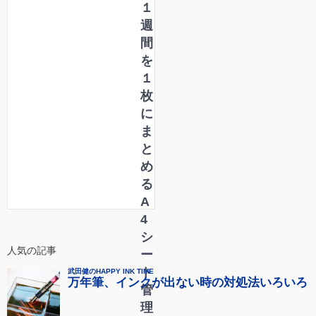
１
週
間
を
１
枚
に
ま
と
め
る
A
4
シ
人気の記事
ー
ト
管
理