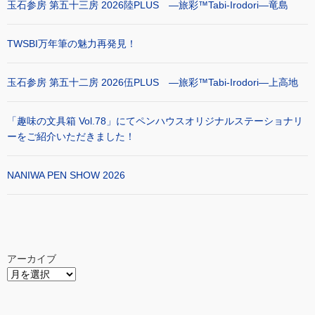
玉石参房 第五十三房 2026陸PLUS ―旅彩™Tabi-Irodori―竜島
TWSBI万年筆の魅力再発見！
玉石参房 第五十二房 2026伍PLUS ―旅彩™Tabi-Irodori―上高地
「趣味の文具箱 Vol.78」にてペンハウスオリジナルステーショナリ
ーをご紹介いただきました！
NANIWA PEN SHOW 2026
アーカイブ