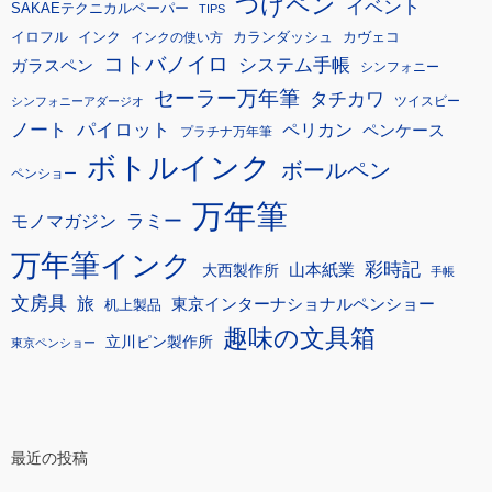
つけペン
イベント
SAKAEテクニカルペーパー
TIPS
イロフル
インク
カランダッシュ
カヴェコ
インクの使い方
コトバノイロ
システム手帳
ガラスペン
シンフォニー
セーラー万年筆
タチカワ
ツイスビー
シンフォニーアダージオ
ノート
パイロット
ペリカン
ペンケース
プラチナ万年筆
ボトルインク
ボールペン
ペンショー
万年筆
モノマガジン
ラミー
万年筆インク
彩時記
大西製作所
山本紙業
手帳
文房具
旅
東京インターナショナルペンショー
机上製品
趣味の文具箱
立川ピン製作所
東京ペンショー
最近の投稿