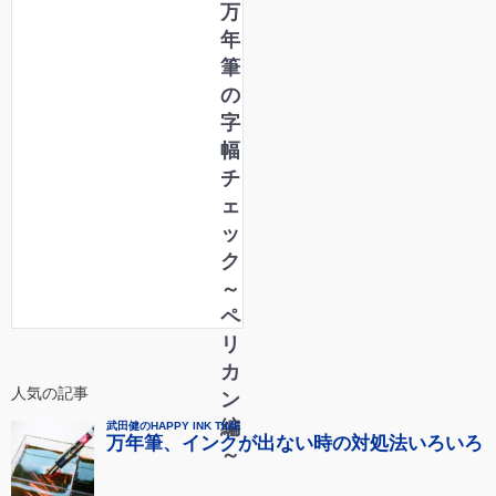
万
年
筆
の
字
幅
チ
ェ
ッ
ク
～
ペ
リ
カ
人気の記事
ン
編
～