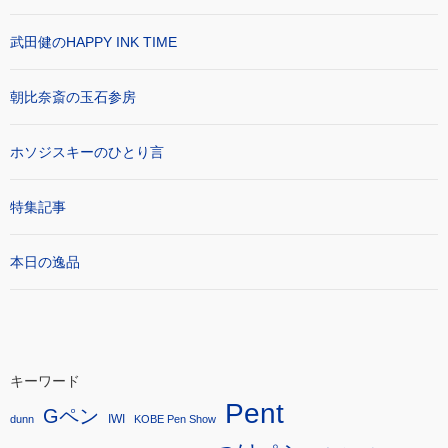
武田健のHAPPY INK TIME
朝比奈斎の玉石参房
ホソジスキーのひとり言
特集記事
本日の逸品
キーワード
Pent
Gペン
IWI
dunn
KOBE Pen Show