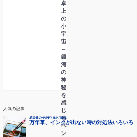
卓
上
の
小
宇
宙
～
銀
河
の
神
秘
を
感
人気の記事
じ
る
ペ
ン