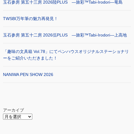
玉石参房 第五十三房 2026陸PLUS ―旅彩™Tabi-Irodori―竜島
TWSBI万年筆の魅力再発見！
玉石参房 第五十二房 2026伍PLUS ―旅彩™Tabi-Irodori―上高地
「趣味の文具箱 Vol.78」にてペンハウスオリジナルステーショナリ
ーをご紹介いただきました！
NANIWA PEN SHOW 2026
アーカイブ