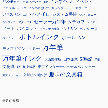
つけペン
イベント
SAKAEテクニカルペーパー
TIPS
イロフル
インク
カランダッシュ
カヴェコ
インクの使い方
コトバノイロ
システム手帳
ガラスペン
シンフォニー
セーラー万年筆
タチカワ
ツイスビー
シンフォニーアダージオ
ノート
パイロット
ペリカン
ペンケース
プラチナ万年筆
ボトルインク
ボールペン
ペンショー
万年筆
モノマガジン
ラミー
万年筆インク
彩時記
大西製作所
山本紙業
手帳
文房具
旅
東京インターナショナルペンショー
机上製品
趣味の文具箱
立川ピン製作所
東京ペンショー
最近の投稿