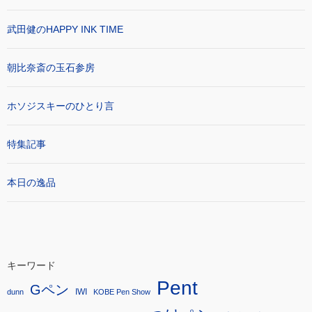
武田健のHAPPY INK TIME
朝比奈斎の玉石参房
ホソジスキーのひとり言
特集記事
本日の逸品
キーワード
Pent
Gペン
IWI
dunn
KOBE Pen Show