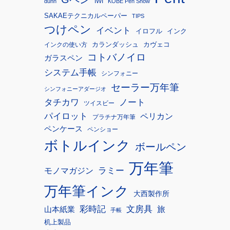
IWI
dunn
KOBE Pen Show
SAKAEテクニカルペーパー
TIPS
つけペン
イベント
イロフル
インク
カランダッシュ
カヴェコ
インクの使い方
コトバノイロ
ガラスペン
システム手帳
シンフォニー
セーラー万年筆
シンフォニーアダージオ
タチカワ
ノート
ツイスビー
パイロット
ペリカン
プラチナ万年筆
ペンケース
ペンショー
ボトルインク
ボールペン
万年筆
モノマガジン
ラミー
万年筆インク
大西製作所
彩時記
文房具
旅
山本紙業
手帳
机上製品