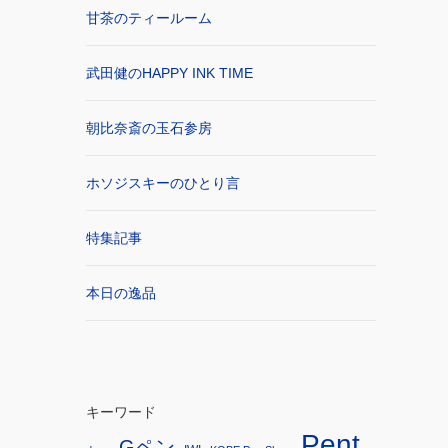
甘茶のティールーム
武田健のHAPPY INK TIME
朝比奈斎の玉石参房
ホソジスキーのひとり言
特集記事
本日の逸品
キーワード
Pent
Gペン