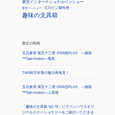
東京インターナショナルペンショー
立川ピン製作所
東京ペンショー
趣味の文具箱
最近の投稿
玉石参房 第五十三房 2026陸PLUS ―旅彩
™Tabi-Irodori―竜島
TWSBI万年筆の魅力再発見！
玉石参房 第五十二房 2026伍PLUS ―旅彩
™Tabi-Irodori―上高地
「趣味の文具箱 Vol.78」にてペンハウスオリ
ジナルステーショナリーをご紹介いただきま