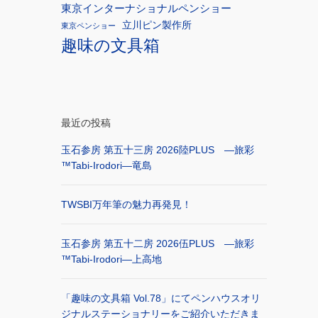
東京インターナショナルペンショー
立川ピン製作所
東京ペンショー
趣味の文具箱
最近の投稿
玉石参房 第五十三房 2026陸PLUS ―旅彩
™Tabi-Irodori―竜島
TWSBI万年筆の魅力再発見！
玉石参房 第五十二房 2026伍PLUS ―旅彩
™Tabi-Irodori―上高地
「趣味の文具箱 Vol.78」にてペンハウスオリ
ジナルステーショナリーをご紹介いただきま