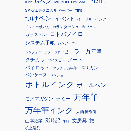
Pent
Gペン
IWI
dunn
KOBE Pen Show
SAKAEテクニカルペーパー
TIPS
つけペン
イベント
イロフル
インク
カランダッシュ
カヴェコ
インクの使い方
コトバノイロ
ガラスペン
システム手帳
シンフォニー
セーラー万年筆
シンフォニーアダージオ
タチカワ
ノート
ツイスビー
パイロット
ペリカン
プラチナ万年筆
ペンケース
ペンショー
ボトルインク
ボールペン
万年筆
モノマガジン
ラミー
万年筆インク
大西製作所
彩時記
文房具
旅
山本紙業
手帳
机上製品