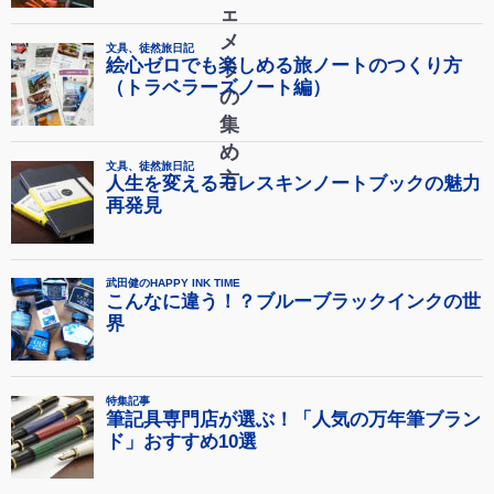
ェ
メ
ラ
の
集
め
方