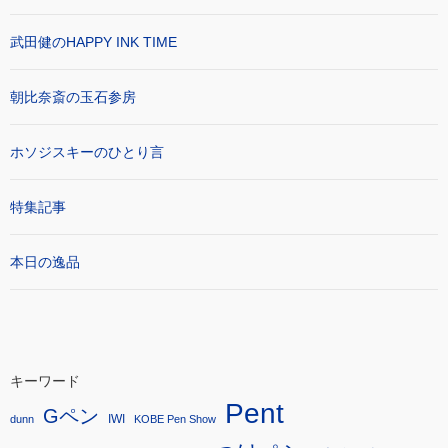
武田健のHAPPY INK TIME
朝比奈斎の玉石参房
ホソジスキーのひとり言
特集記事
本日の逸品
キーワード
Pent
Gペン
IWI
dunn
KOBE Pen Show