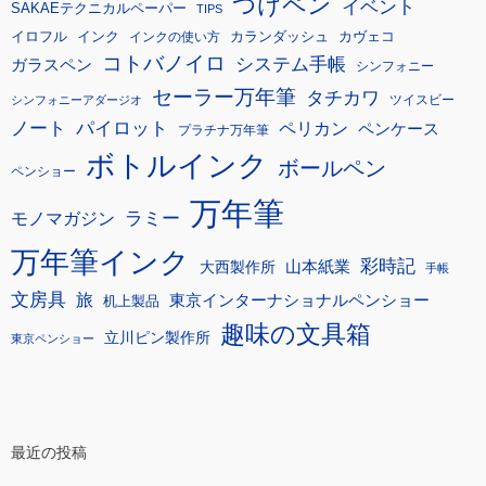
つけペン
イベント
SAKAEテクニカルペーパー
TIPS
イロフル
インク
カランダッシュ
カヴェコ
インクの使い方
コトバノイロ
システム手帳
ガラスペン
シンフォニー
セーラー万年筆
タチカワ
ツイスビー
シンフォニーアダージオ
ノート
パイロット
ペリカン
ペンケース
プラチナ万年筆
ボトルインク
ボールペン
ペンショー
万年筆
モノマガジン
ラミー
万年筆インク
彩時記
大西製作所
山本紙業
手帳
文房具
旅
東京インターナショナルペンショー
机上製品
趣味の文具箱
立川ピン製作所
東京ペンショー
最近の投稿