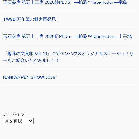
玉石参房 第五十三房 2026陸PLUS ―旅彩™Tabi-Irodori―竜島
TWSBI万年筆の魅力再発見！
玉石参房 第五十二房 2026伍PLUS ―旅彩™Tabi-Irodori―上高地
「趣味の文具箱 Vol.78」にてペンハウスオリジナルステーショナリ
ーをご紹介いただきました！
NANIWA PEN SHOW 2026
アーカイブ