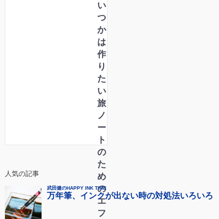
い
つ
か
は
作
り
た
い
旅
ノ
ー
ト
の
た
人気の記事
め
の
エ
フ