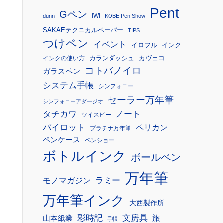
Pent
Gペン
IWI
dunn
KOBE Pen Show
SAKAEテクニカルペーパー
TIPS
つけペン
イベント
イロフル
インク
カランダッシュ
カヴェコ
インクの使い方
コトバノイロ
ガラスペン
システム手帳
シンフォニー
セーラー万年筆
シンフォニーアダージオ
タチカワ
ノート
ツイスビー
パイロット
ペリカン
プラチナ万年筆
ペンケース
ペンショー
ボトルインク
ボールペン
万年筆
モノマガジン
ラミー
万年筆インク
大西製作所
彩時記
文房具
旅
山本紙業
手帳