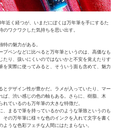
8年近く経つが、いまだにぼくは万年筆を手にするた
時のワクワクした気持ちを思い出す。
独特の魅力がある。
ープペンなどに比べると万年筆というのは、高価なも
じたり、扱いにくいのではないかと不安を覚えたりす
筆を実際に使ってみると、そういう面も含めて、魅力
るとデザイン性が豊かだ。ラメが入っていたり、マー
れば、渋い感じの色の軸もある。さらに、樹脂、木
られているのも万年筆の大きな特徴だ。
に、まるで筆を持っているかのような筆致というのも
。その万年筆に様々な色のインクを入れて文字を書く
のような色彩フェチな人間にはたまらない。