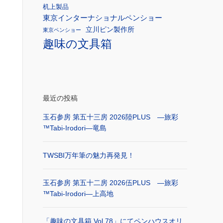
机上製品
東京インターナショナルペンショー
立川ピン製作所
東京ペンショー
趣味の文具箱
最近の投稿
玉石参房 第五十三房 2026陸PLUS ―旅彩
™Tabi-Irodori―竜島
TWSBI万年筆の魅力再発見！
玉石参房 第五十二房 2026伍PLUS ―旅彩
™Tabi-Irodori―上高地
「趣味の文具箱 Vol.78」にてペンハウスオリ