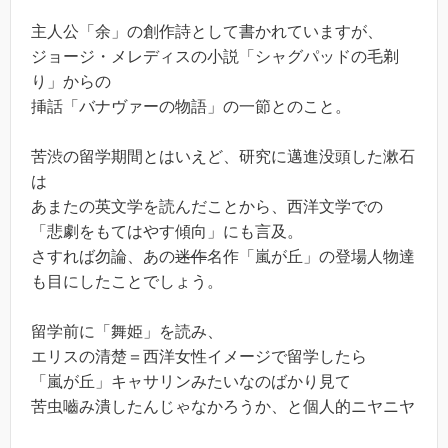
主人公「余」の創作詩として書かれていますが、
ジョージ・メレディスの小説「シャグパッドの毛剃
り」からの
挿話「バナヴァーの物語」の一節とのこと。
苦渋の留学期間とはいえど、研究に邁進没頭した漱石
は
あまたの英文学を読んだことから、西洋文学での
「悲劇をもてはやす傾向」にも言及。
さすれば勿論、あの
迷作
名作「嵐が丘」の登場人物達
も目にしたことでしょう。
留学前に「舞姫」を読み、
エリスの清楚＝西洋女性イメージで留学したら
「嵐が丘」キャサリンみたいなのばかり見て
苦虫嚙み潰したんじゃなかろうか、と個人的ニヤニヤ