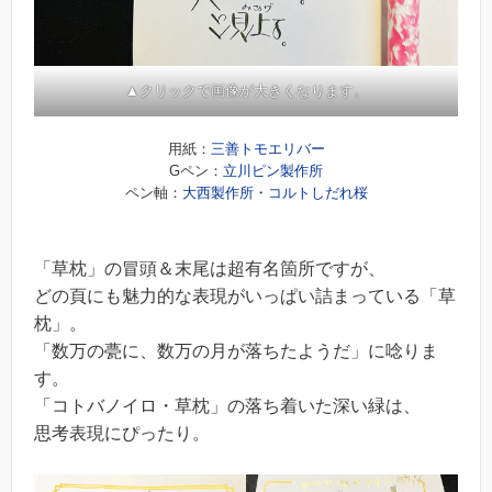
▲クリックで画像が大きくなります。
用紙：
三善トモエリバー
Gペン：
立川ピン製作所
ペン軸：
大西製作所・コルトしだれ桜
「草枕」の冒頭＆末尾は超有名箇所ですが、
どの頁にも魅力的な表現がいっぱい詰まっている「草
枕」。
「数万の甍に、数万の月が落ちたようだ」に唸りま
す。
「コトバノイロ・草枕」の落ち着いた深い緑は、
思考表現にぴったり。