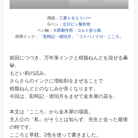
なります。
用紙：
三善トモエリバー
Gペン：
立川ピン製作所
ペン軸：
大西製作所・コルト折り紙
併用インク：
「彩時記・琥珀月」
「コトバノイロ・こころ」
前回につづき、万年筆インクと樹脂ねんどを混ぜる
暴
挙
、
もとい初の試み。
さらさらのインクに増粘剤をまぜることで
樹脂ねんどとのなじみが良くなります。
今回は、彩時記・琥珀月をまぜて金木犀の花を。
本文は「こころ」から金木犀の場面。
主人公の「私」がそうとは知らず、先生と会った最後
の時です。
こころと草枕、2色を使って書きました。