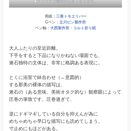
▲クリックで画像が大きくなります。
用紙：
三善トモエリバー
Gペン：
立川ピン製作所
ペン軸：
大西製作所・コルト折り紙
大人ふたりの至近距離。
下手をすると下品になりかねない場面でも、
漱石独特の文体は、非常に格調ある表現に。
とくに浴室で鉢合わせ（←意図的）
する那美の裸体の描写は、
漱石の（ある意味、美術オタク的な）観察眼によって
圧巻の筆致です。圧巻過ぎて、
逆にドギマギしている自分を抑えんが為に
めちゃめちゃ早口な描写にも読めてしまう。
寸止めにもほどがある。