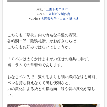
用紙：
三善トモエリバー
Gペン：
立川ピン製作所
ペン軸：
大西製作所・コルト折り紙
こちらも「草枕」内で有名な羊羹の表現。
谷崎潤一郎「陰翳礼讃」がお好きならば、
こちらもお好みではないでしょうか。
「Ｇペンは太くかけますが力任せの道具に非ず」
当コラムでの常套句であります。
おなじペン先で、髪の毛よりも細い繊細な線も可能。
ペンを持ち替えなくて済む便利さと、
力の変化による紙との接地面、線や音の変化が楽し
い。