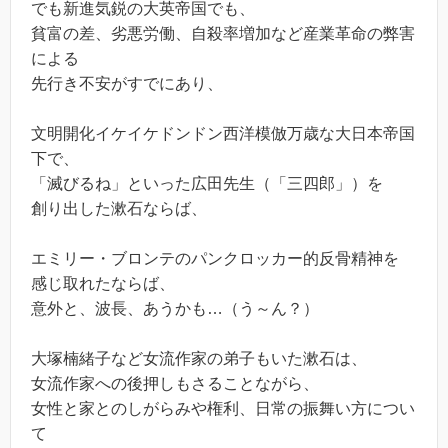
でも新進気鋭の大英帝国でも、
貧富の差、劣悪労働、自殺率増加など産業革命の弊害
による
先行き不安がすでにあり、
文明開化イケイケドンドン西洋模倣万歳な大日本帝国
下で、
「滅びるね」といった広田先生（「三四郎」）を
創り出した漱石ならば、
エミリー・ブロンテのパンクロッカー的反骨精神を
感じ取れたならば、
意外と、波長、あうかも…（う～ん？）
大塚楠緒子など女流作家の弟子もいた漱石は、
女流作家への後押しもさることながら、
女性と家とのしがらみや権利、日常の振舞い方につい
て