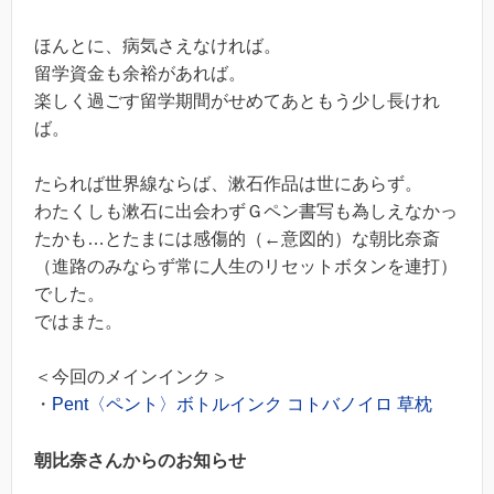
ほんとに、病気さえなければ。
留学資金も余裕があれば。
楽しく過ごす留学期間がせめてあともう少し長けれ
ば。
たられば世界線ならば、漱石作品は世にあらず。
わたくしも漱石に出会わずＧペン書写も為しえなかっ
たかも…とたまには感傷的（←意図的）な朝比奈斎
（進路のみならず常に人生のリセットボタンを連打）
でした。
ではまた。
＜今回のメインインク＞
・
Pent〈ペント〉ボトルインク コトバノイロ 草枕
朝比奈さんからのお知らせ