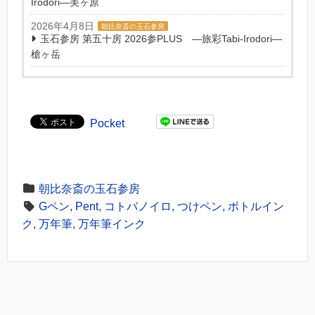
Irodori―美ヶ原
2026年4月8日
朝比奈斎の玉石参房
玉石参房 第五十房 2026参PLUS ―旅彩Tabi-Irodori―
槍ヶ岳
Pocket
朝比奈斎の玉石参房
Gペン
,
Pent
,
コトバノイロ
,
つけペン
,
ボトルイン
ク
,
万年筆
,
万年筆インク