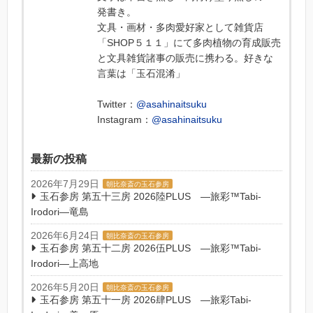
発書き。
文具・画材・多肉愛好家として雑貨店
「SHOP５１１」にて多肉植物の育成販売
と文具雑貨諸事の販売に携わる。好きな
言葉は「玉石混淆」
Twitter：
@asahinaitsuku
Instagram：
@asahinaitsuku
最新の投稿
2026年7月29日
朝比奈斎の玉石参房
玉石参房 第五十三房 2026陸PLUS ―旅彩™Tabi-
Irodori―竜島
2026年6月24日
朝比奈斎の玉石参房
玉石参房 第五十二房 2026伍PLUS ―旅彩™Tabi-
Irodori―上高地
2026年5月20日
朝比奈斎の玉石参房
玉石参房 第五十一房 2026肆PLUS ―旅彩Tabi-