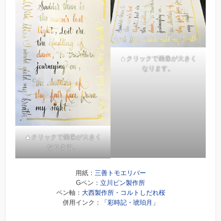
▲クリックで画像が大きく
なります。
▲クリックで画像が大きく
なります。
用紙：
三善トモエリバー
Gペン：
立川ピン製作所
ペン軸：
大西製作所・コルトしだれ桜
併用インク：
「彩時記・琥珀月」