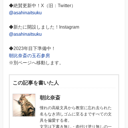
◆絶賛更新中！X（旧：Twitter）
@asahinaitsuku
◆新たに開設しました！Instagram
@asahinaitsuku
◆2023年目下準備中！
朝比奈斎の玉石参房
※別ページへ移動します。
この記事を書いた人
朝比奈斎
憧れの高級文具から教室に忘れ去られた
名もなき消しゴムに至るまですべての文
具を偏愛する者。
文字は下書き無し・肉付け塗り無しの一