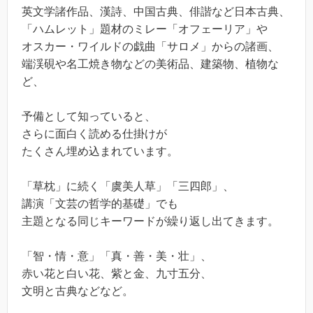
英文学諸作品、漢詩、中国古典、俳諧など日本古典、
「ハムレット」題材のミレー「オフェーリア」や
オスカー・ワイルドの戯曲「サロメ」からの諸画、
端渓硯や名工焼き物などの美術品、建築物、植物な
ど、
予備として知っていると、
さらに面白く読める仕掛けが
たくさん埋め込まれています。
「草枕」に続く「虞美人草」「三四郎」、
講演「文芸の哲学的基礎」でも
主題となる同じキーワードが繰り返し出てきます。
「智・情・意」「真・善・美・壮」、
赤い花と白い花、紫と金、九寸五分、
文明と古典などなど。