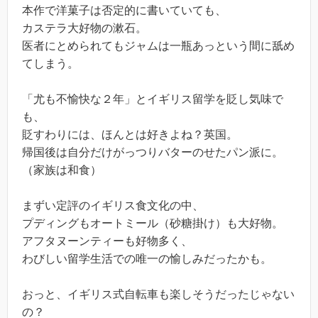
本作で洋菓子は否定的に書いていても、
カステラ大好物の漱石。
医者にとめられてもジャムは一瓶あっという間に舐め
てしまう。
「尤も不愉快な２年」とイギリス留学を貶し気味で
も、
貶すわりには、ほんとは好きよね？英国。
帰国後は自分だけがっつりバターのせたパン派に。
（家族は和食）
まずい定評のイギリス食文化の中、
プディングもオートミール（砂糖掛け）も大好物。
アフタヌーンティーも好物多く、
わびしい留学生活での唯一の愉しみだったかも。
おっと、イギリス式自転車も楽しそうだったじゃない
の？