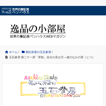
ホーム
/
朝比奈斎の玉石参房
/
玉石参房 第二十一房「草枕」自分の見せ方―虚のなかの実（じつ）