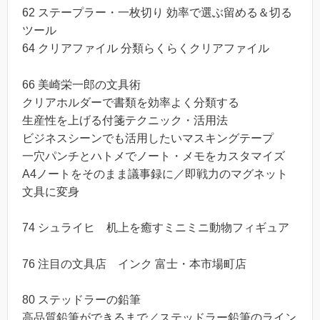
62 ステープラー・一枚切り 効率で選ぶ留める＆切る
ツール
64 クリアファイル 分類らくらくクリアファイル
66 美崎栄一郎の文具術
クリアホルダーで書類を効率よく分類する
生産性を上げる付箋テクニック・活用法
ビジネスシーンでも活用したいマスキングテープ
一穴パンチとハトメでノート・メモをカスタマイズ
A4ノートをそのまま議事録に／即戦力のマグネット
文具に変身
74 シュライヒ 机上を癒すミニミニ動物フィギュア
76 注目の文具店 インク 富士・本市場町店
80 ステッドラーの鉛筆
高品質鉛筆ができるまで／ステッドラー鉛筆のライン