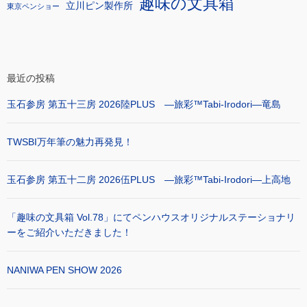
趣味の文具箱
立川ピン製作所
東京ペンショー
最近の投稿
玉石参房 第五十三房 2026陸PLUS ―旅彩™Tabi-Irodori―竜島
TWSBI万年筆の魅力再発見！
玉石参房 第五十二房 2026伍PLUS ―旅彩™Tabi-Irodori―上高地
「趣味の文具箱 Vol.78」にてペンハウスオリジナルステーショナリ
ーをご紹介いただきました！
NANIWA PEN SHOW 2026