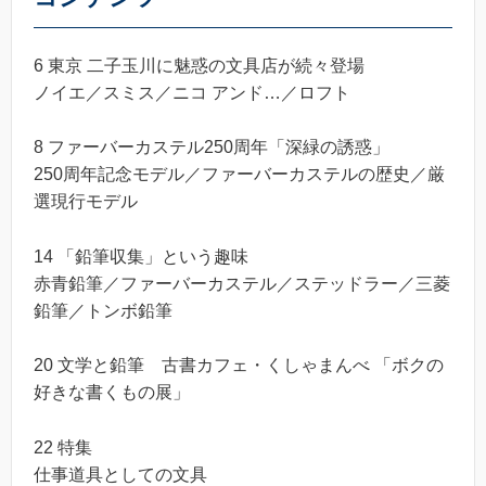
6 東京 二子玉川に魅惑の文具店が続々登場
ノイエ／スミス／ニコ アンド…／ロフト
8 ファーバーカステル250周年「深緑の誘惑」
250周年記念モデル／ファーバーカステルの歴史／厳
選現行モデル
14 「鉛筆収集」という趣味
赤青鉛筆／ファーバーカステル／ステッドラー／三菱
鉛筆／トンボ鉛筆
20 文学と鉛筆 古書カフェ・くしゃまんべ 「ボクの
好きな書くもの展」
22 特集
仕事道具としての文具