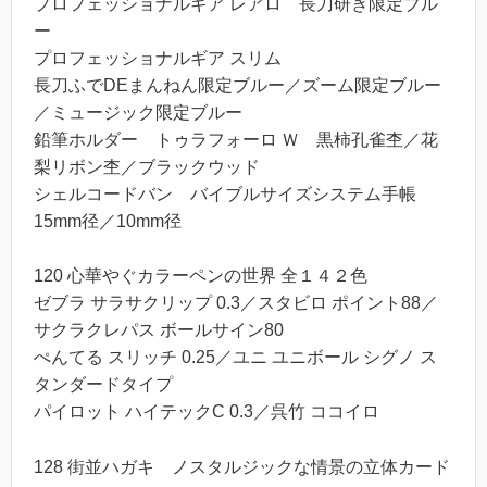
プロフェッショナルギア レアロ 長刀研ぎ限定ブル
ー
プロフェッショナルギア スリム
長刀ふでDEまんねん限定ブルー／ズーム限定ブルー
／ミュージック限定ブルー
鉛筆ホルダー トゥラフォーロ Ｗ 黒柿孔雀杢／花
梨リボン杢／ブラックウッド
シェルコードバン バイブルサイズシステム手帳
15mm径／10mm径
120 心華やぐカラーペンの世界 全１４２色
ゼブラ サラサクリップ 0.3／スタビロ ポイント88／
サクラクレパス ボールサイン80
ぺんてる スリッチ 0.25／ユニ ユニボール シグノ ス
タンダードタイプ
パイロット ハイテックC 0.3／呉竹 ココイロ
128 街並ハガキ ノスタルジックな情景の立体カード