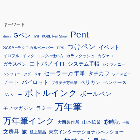
キーワード
Pent
Gペン
IWI
dunn
KOBE Pen Show
つけペン
イベント
SAKAEテクニカルペーパー
TIPS
イロフル
インク
カランダッシュ
カヴェコ
インクの使い方
コトバノイロ
システム手帳
ガラスペン
シンフォニー
セーラー万年筆
タチカワ
ツイスビー
シンフォニーアダージオ
ノート
パイロット
ペリカン
ペンケース
プラチナ万年筆
ボトルインク
ボールペン
ペンショー
万年筆
モノマガジン
ラミー
万年筆インク
彩時記
大西製作所
山本紙業
手帳
文房具
旅
東京インターナショナルペンショー
机上製品