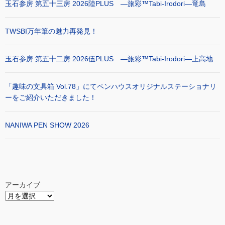
玉石参房 第五十三房 2026陸PLUS ―旅彩™Tabi-Irodori―竜島
TWSBI万年筆の魅力再発見！
玉石参房 第五十二房 2026伍PLUS ―旅彩™Tabi-Irodori―上高地
「趣味の文具箱 Vol.78」にてペンハウスオリジナルステーショナリ
ーをご紹介いただきました！
NANIWA PEN SHOW 2026
アーカイブ