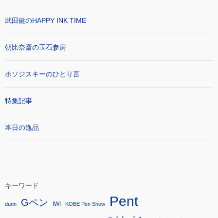
武田健のHAPPY INK TIME
朝比奈斎の玉石参房
ホソジスキーのひとり言
特集記事
本日の逸品
キーワード
Pent
Gペン
IWI
dunn
KOBE Pen Show