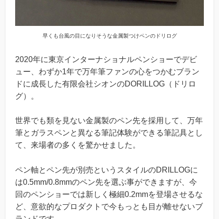
早くも台風の目になりそうな金属製つけペンのドリログ
2020年に東京インターナショナルペンショーでデビ
ュー、わずか1年で万年筆ファンの心をつかむブラン
ドに成長した有限会社シオンのDORILLOG（ドリロ
グ）。
世界でも類を見ない金属製のペン先を採用して、万年
筆とガラスペンと異なる筆記体験ができる筆記具とし
て、来場者の多くを驚かせました。
ペン軸とペン先が別売というスタイルのDRILLOGに
は0.5mm/0.8mmのペン先を選ぶ事ができますが、今
回のペンショーでは新しく極細0.2mmを登場させるな
ど、意欲的なプロダクトで今もっとも目が離せないブ
ランドです。