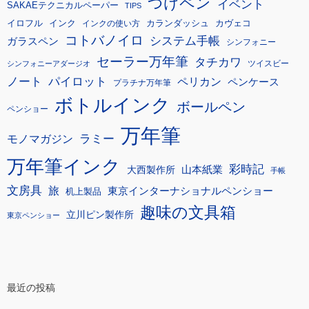
つけペン
イベント
SAKAEテクニカルペーパー
TIPS
イロフル
インク
カランダッシュ
カヴェコ
インクの使い方
コトバノイロ
システム手帳
ガラスペン
シンフォニー
セーラー万年筆
タチカワ
ツイスビー
シンフォニーアダージオ
ノート
パイロット
ペリカン
ペンケース
プラチナ万年筆
ボトルインク
ボールペン
ペンショー
万年筆
モノマガジン
ラミー
万年筆インク
彩時記
大西製作所
山本紙業
手帳
文房具
旅
東京インターナショナルペンショー
机上製品
趣味の文具箱
立川ピン製作所
東京ペンショー
最近の投稿