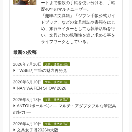
ートまで複数の手帳を使い分ける、手帳
歴40年のマルチユーザー。
「趣味の文具箱」「ジブン手帳公式ガイ
ドブック」などの文具雑誌や書籍をはじ
め、旅行ライターとしても執筆活動を行
い、文具と旅の親和性を追い求める事を
ライフワークとしている。
最新の投稿
2026年7月10日
文具、徒然旅日記
TWSBI万年筆の魅力再発見！
2026年6月10日
文具、徒然旅日記
NANIWA PEN SHOW 2026
2026年5月13日
文具、徒然旅日記
ANTOUボールペン — マルチ・アダプタブルな筆記具
の魅力 —
2026年4月10日
文具、徒然旅日記
文具女子博2026in大阪